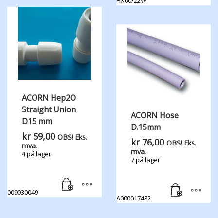
HX60/22W
ACORN Hep2O
Straight Union
ACORN Hose
D15 mm
D.15mm
kr
59,00
OBS! Eks.
kr
76,00
OBS! Eks.
mva.
mva.
4 på lager
7 på lager
009030049
A000017482