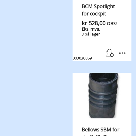
BCM Spotlight
for cockpit
kr
528,00
OBS!
Eks. mva.
3 på lager
003030069
Bellows SBM for