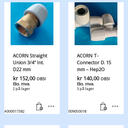
ACORN Straight
ACORN T-
Union 3/4″ Int.
Connector D. 15
D22 mm
mm – Hep2O
kr
152,00
kr
140,00
OBS!
OBS!
Eks. mva.
Eks. mva.
2 på lager
3 på lager
A000017382
009050018