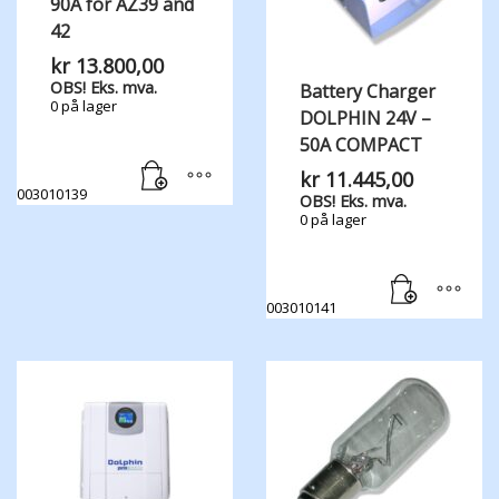
90A for AZ39 and
42
kr
13.800,00
OBS! Eks. mva.
Battery Charger
0 på lager
DOLPHIN 24V –
50A COMPACT
kr
11.445,00
003010139
OBS! Eks. mva.
0 på lager
003010141