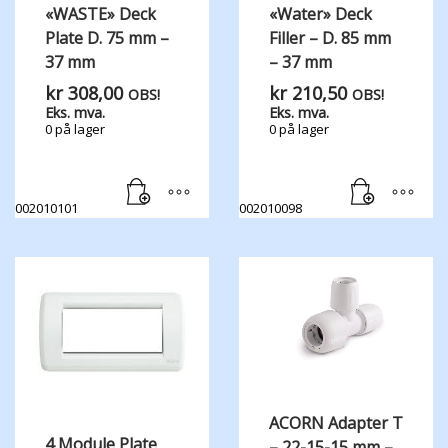
«WASTE» Deck
«Water» Deck
Plate D. 75 mm –
Filler – D. 85 mm
37 mm
– 37 mm
kr
308,00
kr
210,50
OBS!
OBS!
Eks. mva.
Eks. mva.
0 på lager
0 på lager
002010101
002010098
ACORN Adapter T
4 Module Plate
– 22-15-15 mm –