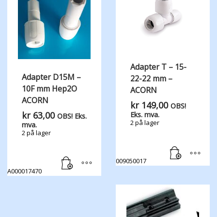
Adapter T – 15-
Adapter D15M –
22-22 mm –
10F mm Hep2O
ACORN
ACORN
kr
149,00
OBS!
kr
63,00
Eks. mva.
OBS! Eks.
2 på lager
mva.
2 på lager
009050017
A000017470