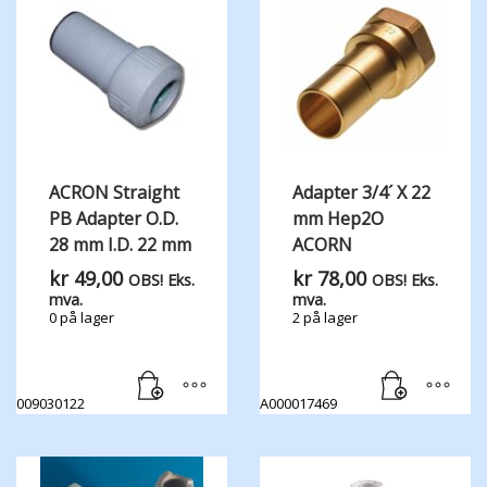
ACRON Straight
Adapter 3/4´ X 22
PB Adapter O.D.
mm Hep2O
28 mm I.D. 22 mm
ACORN
kr
49,00
kr
78,00
OBS! Eks.
OBS! Eks.
mva.
mva.
0 på lager
2 på lager
009030122
A000017469