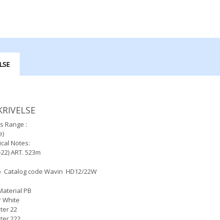
LSE
KRIVELSE
s Range :
e)
cal Notes:
-22) ART. 523m
 Catalog code Wavin HD12/22W
aterial PB
r White
ter 22
ter 222