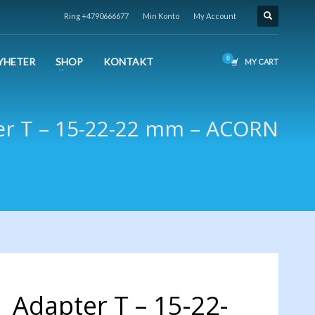
Ring +4790666677
Min Konto
My Account
YHETER
SHOP
KONTAKT
MY CART
er T – 15-22-22 mm – ACORN
Adapter T – 15-22-