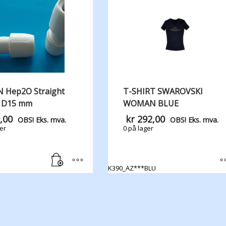
 Hep2O Straight
T-SHIRT SWAROVSKI
 D15 mm
WOMAN BLUE
,00
kr
292,00
OBS! Eks. mva.
OBS! Eks. mva.
er
0 på lager
K390_AZ***BLU
Dette
produktet
har
flere
varianter.
Alternativene