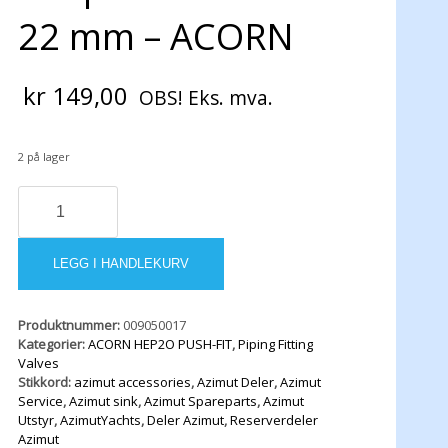
22 mm – ACORN
kr
149,00
OBS! Eks. mva.
2 på lager
Adapter
T
-
15-
LEGG I HANDLEKURV
22-
22
mm
Produktnummer:
009050017
-
Kategorier:
ACORN HEP2O PUSH-FIT
,
Piping Fitting
ACORN
Valves
antall
Stikkord:
azimut accessories
,
Azimut Deler
,
Azimut
Service
,
Azimut sink
,
Azimut Spareparts
,
Azimut
Utstyr
,
AzimutYachts
,
Deler Azimut
,
Reserverdeler
Azimut