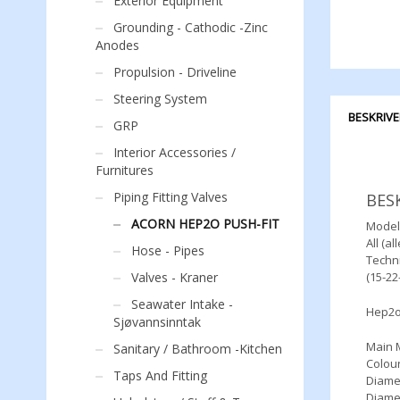
Exterior Equipment
Grounding - Cathodic -Zinc
Anodes
Propulsion - Driveline
Steering System
BESKRIVE
GRP
Interior Accessories /
Furnitures
Piping Fitting Valves
BES
ACORN HEP2O PUSH-FIT
Model
All (all
Hose - Pipes
Techni
Valves - Kraner
(15-22
Seawater Intake -
Hep2o
Sjøvannsinntak
Main M
Sanitary / Bathroom -Kitchen
Colou
Taps And Fitting
Diame
Diame