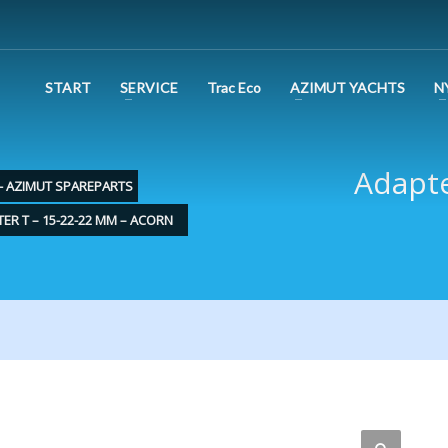
START
SERVICE
Trac Eco
AZIMUT YACHTS
N
Adapt
 - AZIMUT SPAREPARTS
ER T – 15-22-22 MM – ACORN