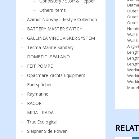
Upholstery / Stoff & Tepper
Diame
Others Items
Outer
Outer
Azimut Norway Lifestyle Collection
Outer
BATTERY MASTER SWITCH
Nomin
Wall t
GALLINEA VINDUVISKER SYSTEM
Wall t
Angle9
Tecma Marine Sanitary
Lengt
DOMETIC -SEALAND
Lengt
Lengt
FEIT POMPE
Worki
Opacmare Yachts Equipment
Worki
Worki
Eberspächer
Model
Raymarine
RACOR
MIRA - RADA
Trac Ecological
RELA
Sleipner Side Power