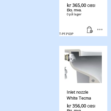
kr
365,00
OBS!
Eks. mva.
0 på lager
T-PF.P03P
Inlet nozzle
White Tecma
kr
356,00
OBS!
Eks. mva.