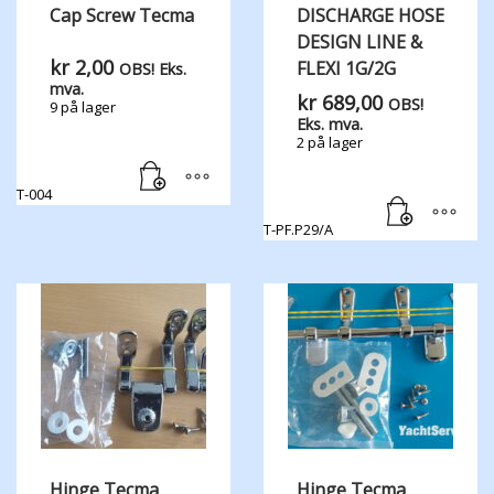
Cap Screw Tecma
DISCHARGE HOSE
DESIGN LINE &
kr
2,00
FLEXI 1G/2G
OBS! Eks.
mva.
kr
689,00
OBS!
9 på lager
Eks. mva.
2 på lager
T-004
T-PF.P29/A
Hinge Tecma
Hinge Tecma