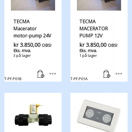
TECMA
TECMA
Macerator
MACERATOR
motor-pump 24V
PUMP 12V
kr
3.850,00
kr
3.850,00
OBS!
OBS!
Eks. mva.
Eks. mva.
3 på lager
1 på lager
T-PF.P01B
T-PF.P01A