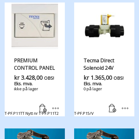
PREMIUM
Tecma Direct
CONTROL PANEL
Solenoid 24V
kr
3.428,00
kr
1.365,00
OBS!
OBS!
Eks. mva.
Eks. mva.
ikke på lager
0 på lager
T-PF.P11TT Nytt nr T-PF.P11T2
T-PF.P15/V