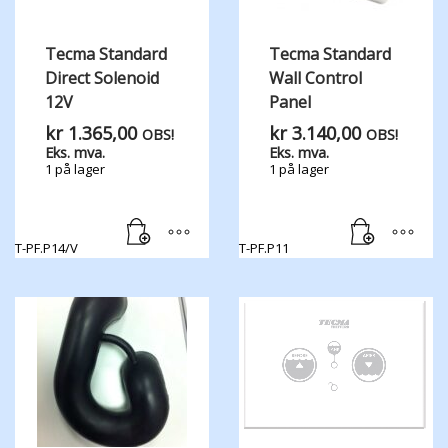
Tecma Standard
Tecma Standard
Direct Solenoid
Wall Control
12V
Panel
kr
1.365,00
kr
3.140,00
OBS!
OBS!
Eks. mva.
Eks. mva.
1 på lager
1 på lager
T-PF.P14/V
T-PF.P11