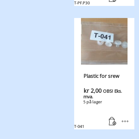
T-PF.P30
Plastic for srew
kr
2,00
OBS! Eks.
mva.
5 på lager
T-041