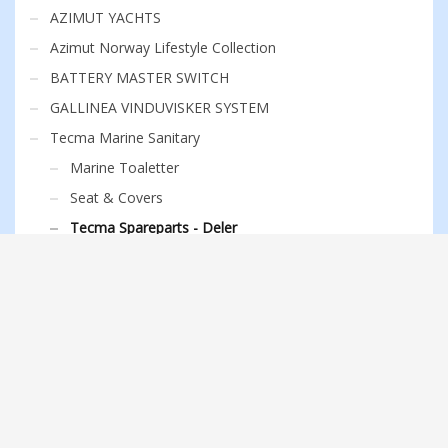
AZIMUT YACHTS
Azimut Norway Lifestyle Collection
BATTERY MASTER SWITCH
GALLINEA VINDUVISKER SYSTEM
Tecma Marine Sanitary
Marine Toaletter
Seat & Covers
Tecma Spareparts - Deler
DOMETIC -SEALAND
FEIT POMPE
Opacmare Yachts Equipment
Eberspächer
Raymarine
RACOR
MIRA - RADA