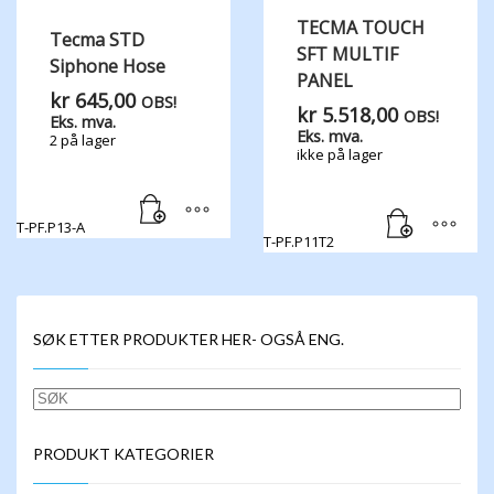
TECMA TOUCH
Tecma STD
SFT MULTIF
Siphone Hose
PANEL
kr
645,00
OBS!
kr
5.518,00
OBS!
Eks. mva.
Eks. mva.
2 på lager
ikke på lager
T-PF.P13-A
T-PF.P11T2
SØK ETTER PRODUKTER HER- OGSÅ ENG.
SØK
PRODUKT KATEGORIER