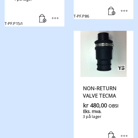
T-PF.P86
T-PF.P15/I
NON-RETURN
VALVE TECMA
kr
480,00
OBS!
Eks. mva.
3 på lager