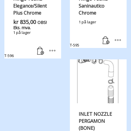
Elegance/Silent
Saninautico
Plus Chrome
Chrome
kr
835,00
1 på lager
OBS!
Eks. mva.
1 på lager
T-595
T-596
INLET NOZZLE
PERGAMON
(BONE)