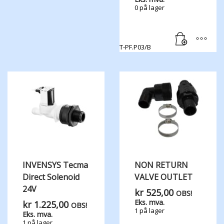
0 på lager
T-PF.P03/B
INVENSYS Tecma
NON RETURN
Direct Solenoid
VALVE OUTLET
24V
kr
525,00
OBS!
Eks. mva.
kr
1.225,00
OBS!
1 på lager
Eks. mva.
1 på lager