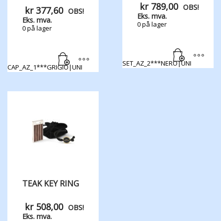
kr
789,00
OBS!
kr
377,60
OBS!
Eks. mva.
Eks. mva.
0 på lager
0 på lager
SET_AZ_2***NERO|UNI
CAP_AZ_1***GRIGIO|UNI
TEAK KEY RING
kr
508,00
OBS!
Eks. mva.