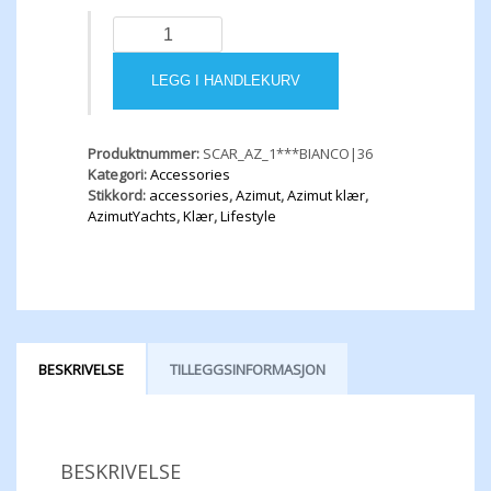
SNEAKERS
LEATHER
WHITE
LEGG I HANDLEKURV
antall
Produktnummer:
SCAR_AZ_1***BIANCO|36
Kategori:
Accessories
Stikkord:
accessories
,
Azimut
,
Azimut klær
,
AzimutYachts
,
Klær
,
Lifestyle
BESKRIVELSE
TILLEGGSINFORMASJON
BESKRIVELSE