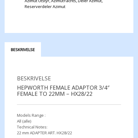
Azimut Utstyr
,
AzimutYachts
,
Deler Azimut
,
Reserverdeler Azimut
BESKRIVELSE
BESKRIVELSE
HEPWORTH FEMALE ADAPTOR 3/4″
FEMALE TO 22MM – HX28/22
Models Range :
All (alle)
Technical Notes:
22 mm ADAPTER ART. HX28/22