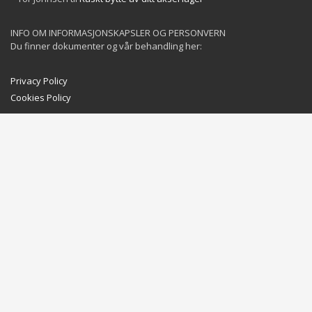
INFO OM INFORMASJONSKAPSLER OG PERSONVERN
Du finner dokumenter og vår behandling her:
Privacy Policy
Cookies Policy
GET SOCIAL
©
2025 YachtServices AS. All Rights Reserved.