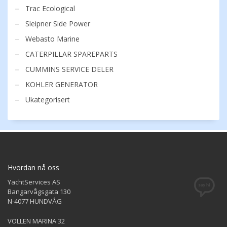
Trac Ecological
Sleipner Side Power
Webasto Marine
CATERPILLAR SPAREPARTS
CUMMINS SERVICE DELER
KOHLER GENERATOR
Ukategorisert
Hvordan nå oss
YachtServices AS
Bangarvågsgata 130
N-4077 HUNDVÅG
VOLLEN MARINA 32