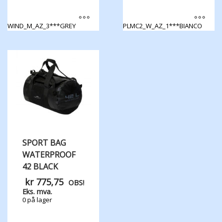
WIND_M_AZ_3***GREY
PLMC2_W_AZ_1***BIANCO
Dette
Dette
produktet
produktet
har
har
flere
flere
varianter.
varianter.
Alternativene
Alternativene
kan
kan
velges
velges
på
på
produktsiden
produktsiden
SPORT BAG
WATERPROOF
42 BLACK
kr
775,75
OBS!
Eks. mva.
0 på lager