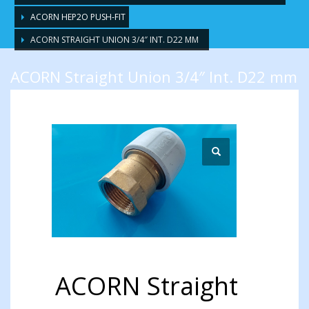
ACORN HEP2O PUSH-FIT
ACORN STRAIGHT UNION 3/4″ INT. D22 MM
ACORN Straight Union 3/4″ Int. D22 mm
ACORN Straight