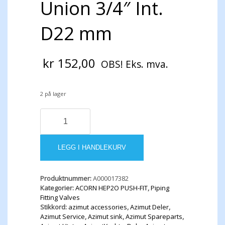
Union 3/4″ Int.
D22 mm
kr
152,00
OBS! Eks. mva.
2 på lager
ACORN
Straight
Union
3/4"
LEGG I HANDLEKURV
Int.
D22
mm
Produktnummer:
A000017382
antall
Kategorier:
ACORN HEP2O PUSH-FIT
,
Piping
Fitting Valves
Stikkord:
azimut accessories
,
Azimut Deler
,
Azimut Service
,
Azimut sink
,
Azimut Spareparts
,