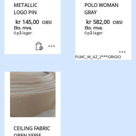
METALLIC
POLO WOMAN
LOGO PIN
GRAY
kr
145,00
kr
582,00
OBS!
OBS!
Eks. mva.
Eks. mva.
0 på lager
0 på lager
PLMC_W_AZ_2***GRIGIO
Dette
produktet
har
flere
varianter.
Alternativene
kan
velges
på
produktsiden
CEILING FABRIC
OPEN SERIE