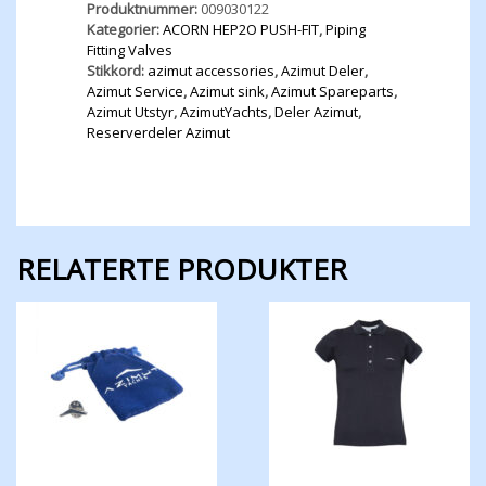
Produktnummer:
009030122
I.D.
Kategorier:
ACORN HEP2O PUSH-FIT
,
Piping
22
Fitting Valves
mm
Stikkord:
azimut accessories
,
Azimut Deler
,
antall
Azimut Service
,
Azimut sink
,
Azimut Spareparts
,
Azimut Utstyr
,
AzimutYachts
,
Deler Azimut
,
Reserverdeler Azimut
RELATERTE PRODUKTER