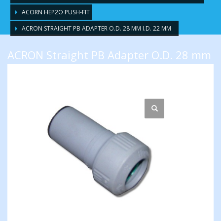
ACORN HEP2O PUSH-FIT
ACRON STRAIGHT PB ADAPTER O.D. 28 MM I.D. 22 MM
ACRON Straight PB Adapter O.D. 28 mm
I.D. 22 mm