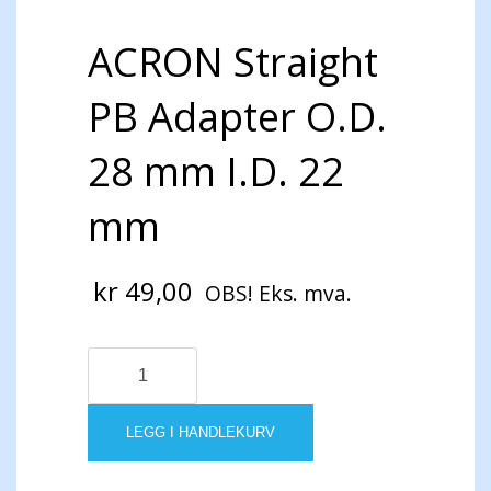
ACRON Straight
PB Adapter O.D.
28 mm I.D. 22
mm
kr
49,00
OBS! Eks. mva.
ACRON
Straight
PB
Adapter
LEGG I HANDLEKURV
O.D.
28
mm