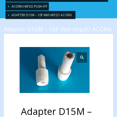
ACORN HEP2O PUSH-FIT
ADAPTER D15M – 10F MM HEP2O ACORN
Adapter D15M – 10F mm Hep2O ACORN
Adapter D15M –