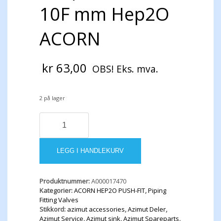
10F mm Hep2O
ACORN
kr
63,00
OBS! Eks. mva.
2 på lager
Adapter
D15M
-
10F
LEGG I HANDLEKURV
mm
Hep2O
ACORN
Produktnummer:
A000017470
antall
Kategorier:
ACORN HEP2O PUSH-FIT
,
Piping
Fitting Valves
Stikkord:
azimut accessories
,
Azimut Deler
,
Azimut Service
,
Azimut sink
,
Azimut Spareparts
,