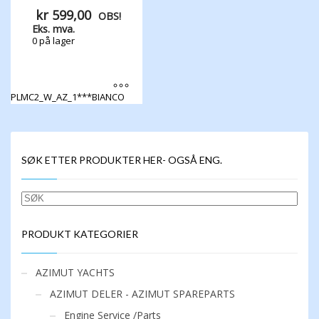
kr
599,00
OBS!
Eks. mva.
0 på lager
PLMC2_W_AZ_1***BIANCO
Dette
produktet
har
flere
SØK ETTER PRODUKTER HER- OGSÅ ENG.
varianter.
Alternativene
kan
SØK
velges
på
produktsiden
PRODUKT KATEGORIER
AZIMUT YACHTS
AZIMUT DELER - AZIMUT SPAREPARTS
Engine Service /Parts