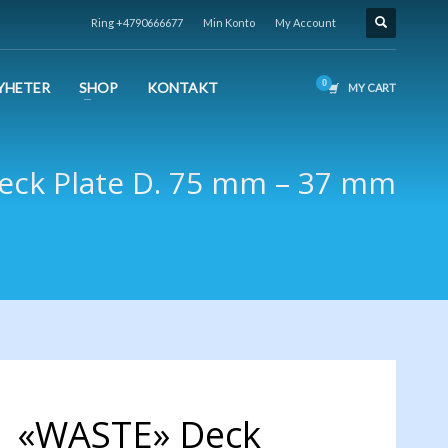
Ring +4790666677
Min Konto
My Account
YHETER
SHOP
KONTAKT
MY CART
ck Plate D. 75 mm – 37 mm
«WASTE» Deck