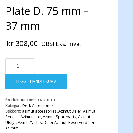
Plate D. 75 mm –
37 mm
kr
308,00
OBS! Eks. mva.
"WASTE"
Deck
Plate
D.
LEGG I HANDLEKURV
75
mm
-
Produktnummer:
002010101
37
Kategori:
Deck Accessories
mm
Stikkord:
azimut accessories
,
Azimut Deler
,
Azimut
antall
Service
,
Azimut sink
,
Azimut Spareparts
,
Azimut
Utstyr
,
AzimutYachts
,
Deler Azimut
,
Reserverdeler
Azimut