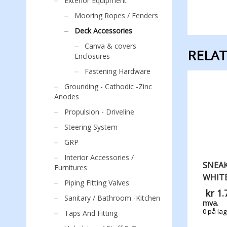
Exterior Equipment
Mooring Ropes / Fenders
Deck Accessories
Canva & covers
RELA
Enclosures
Fastening Hardware
Grounding - Cathodic -Zinc
Anodes
Propulsion - Driveline
Steering System
GRP
Interior Accessories /
SNEAK
Furnitures
WHIT
Piping Fitting Valves
kr
1.
Sanitary / Bathroom -Kitchen
mva.
0 på lag
Taps And Fitting