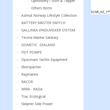
Upholstery / Stoff & Tepper
Others Items
SCAR_AZ_1*
Azimut Norway Lifestyle Collection
Dette
produktet
BATTERY MASTER SWITCH
har
GALLINEA VINDUVISKER SYSTEM
flere
varianter.
Tecma Marine Sanitary
Alternativen
kan
DOMETIC -SEALAND
velges
FEIT POMPE
på
produktside
Opacmare Yachts Equipment
Eberspächer
Raymarine
RACOR
MIRA - RADA
Trac Ecological
Sleipner Side Power