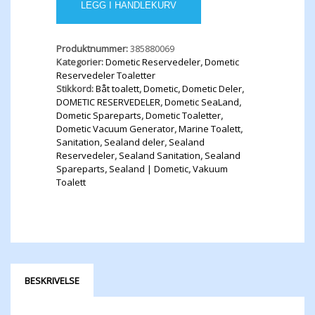
LEGG I HANDLEKURV
24VDC
antall
Produktnummer:
385880069
Kategorier:
Dometic Reservedeler
,
Dometic
Reservedeler Toaletter
Stikkord:
Båt toalett
,
Dometic
,
Dometic Deler
,
DOMETIC RESERVEDELER
,
Dometic SeaLand
,
Dometic Spareparts
,
Dometic Toaletter
,
Dometic Vacuum Generator
,
Marine Toalett
,
Sanitation
,
Sealand deler
,
Sealand
Reservedeler
,
Sealand Sanitation
,
Sealand
Spareparts
,
Sealand | Dometic
,
Vakuum
Toalett
BESKRIVELSE