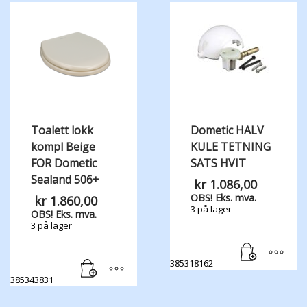
Toalett lokk
Dometic HALV
kompl Beige
KULE TETNING
FOR Dometic
SATS HVIT
Sealand 506+
kr
1.086,00
OBS! Eks. mva.
kr
1.860,00
3 på lager
OBS! Eks. mva.
3 på lager
385318162
385343831