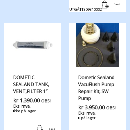
UTGÅTT309310002
DOMETIC
Dometic Sealand
SEALAND TANK,​
VacuFlush Pump
VENT,​FILTER 1″
Repair Kit, SW
Pump
kr
1.390,00
OBS!
Eks. mva.
kr
3.950,00
OBS!
ikke på lager
Eks. mva.
0 på lager