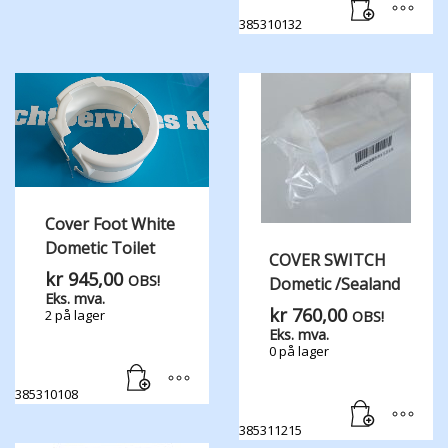
385310132
Cover Foot White
Dometic Toilet
COVER SWITCH
kr
945,00
OBS!
Dometic /Sealand
Eks. mva.
kr
760,00
2 på lager
OBS!
Eks. mva.
0 på lager
385310108
385311215