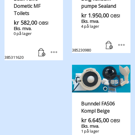
Dometic MF
pumpe Sealand
Toilets
kr
1.950,00
OBS!
Eks. mva.
kr
582,00
OBS!
4 på lager
Eks. mva.
0 på lager
385230980
385311620
Bunndel FA506
Kompl Beige
kr
6.645,00
OBS!
Eks. mva.
1 på lager