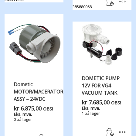
385880068
DOMETIC PUMP
Dometic
12V FOR VG4
MOTOR/MACERATOR
VACUUM TANK
ASSY – 24VDC
kr
7.685,00
OBS!
kr
6.875,00
Eks. mva.
OBS!
1 på lager
Eks. mva.
0 på lager