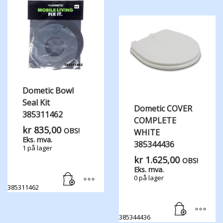
Dometic Bowl
Seal Kit
Dometic COVER
385311462
COMPLETE
kr
835,00
OBS!
WHITE
Eks. mva.
385344436
1 på lager
kr
1.625,00
OBS!
Eks. mva.
0 på lager
385311462
385344436