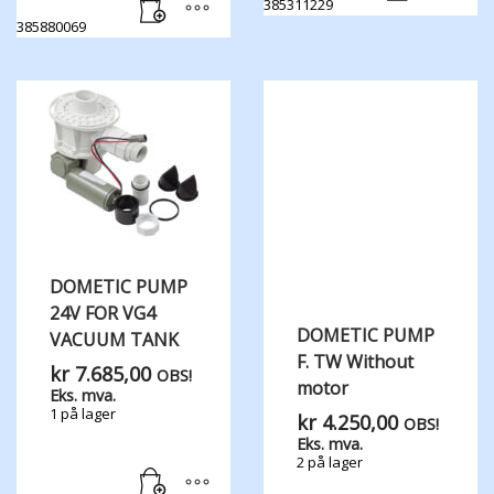
385311229
385880069
DOMETIC PUMP
24V FOR VG4
DOMETIC PUMP
VACUUM TANK
F. TW Without
kr
7.685,00
OBS!
motor
Eks. mva.
1 på lager
kr
4.250,00
OBS!
Eks. mva.
2 på lager