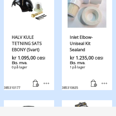
HALV KULE
Inlet Elbow-
TETNING SATS
Uniseal Kit
EBONY (Svart)
Sealand
kr
1.095,00
kr
1.235,00
OBS!
OBS!
Eks. mva.
Eks. mva.
0 på lager
1 på lager
385310177
385310635