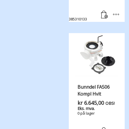
385310133
Bunndel FA506
Kompl Hvit
kr
6.645,00
OBS!
Eks. mva.
0 på lager