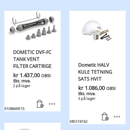
DOMETIC DVF-FC
TANK VENT ​
Dometic HALV
FILTER CARTRIGE
KULE TETNING
kr
1.437,00
OBS!
SATS HVIT
Eks. mva.
2 på lager
kr
1.086,00
OBS!
Eks. mva.
3 på lager
9108849515
385318162