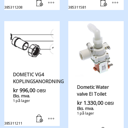
385311208
385311581
DOMETIC VG4
KOPLINGSANORDNING
Dometic Water
kr
996,00
OBS!
valve El Toilet
Eks. mva.
1 på lager
kr
1.330,00
OBS!
Eks. mva.
1 på lager
385311211