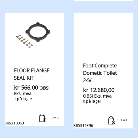
Foot Complete
FLOOR FLANGE
Dometic Toilet
SEAL KIT
24V
kr
566,00
OBS!
kr
12.680,00
Eks. mva.
OBS! Eks. mva.
1 på lager
0 på lager
385310063
385311396