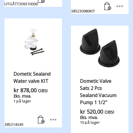
UTGÅTT309310006
385230980KIT
Dometic Sealand
Water valve KIT
Dometic Valve
Sats 2 Pcs
kr
878,00
OBS!
Sealand Vacuum
Eks. mva.
1 på lager
Pump 1 1/2″
kr
520,00
OBS!
Eks. mva.
10 på lager
385314349