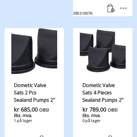
385310076
Dometic Valve
Dometic Valve
Sats 2 Pcs
Sats 4 Pieces
Sealand Pumps 2″
Sealand Pumps 2″
kr
685,00
kr
789,00
OBS!
OBS!
Eks. mva.
Eks. mva.
1 på lager
0 på lager