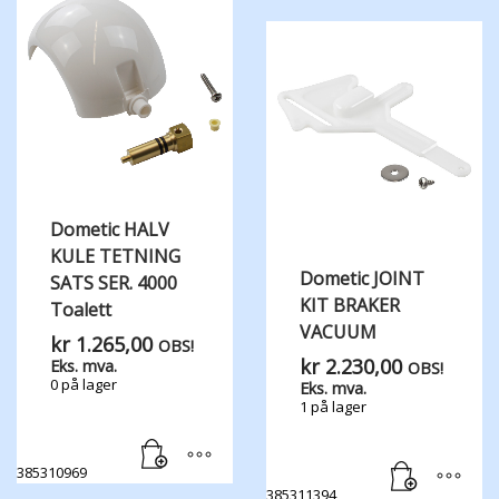
Dometic HALV
KULE TETNING
Dometic JOINT
SATS SER. 4000
KIT BRAKER
Toalett
VACUUM
kr
1.265,00
OBS!
kr
2.230,00
Eks. mva.
OBS!
0 på lager
Eks. mva.
1 på lager
385310969
385311394