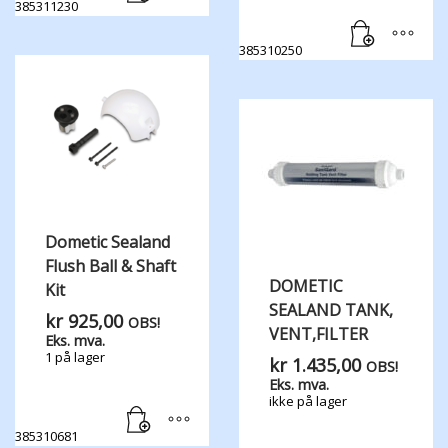
385311230
385310250
Dometic Sealand
Flush Ball & Shaft
DOMETIC
Kit
SEALAND TANK,​
kr
925,00
OBS!
VENT,​FILTER
Eks. mva.
1 på lager
kr
1.435,00
OBS!
Eks. mva.
ikke på lager
385310681