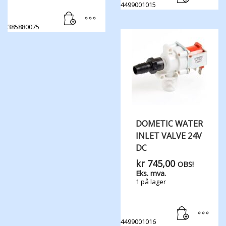
4499001015
385880075
DOMETIC WATER​
INLET ​VALVE ​24V
DC
kr
745,00
OBS!
Eks. mva.
1 på lager
4499001016