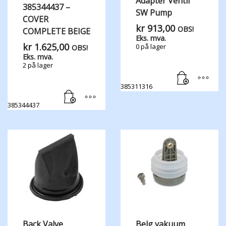
Adapter Ventil
385344437 –
SW Pump
COVER
kr
913,00
OBS!
COMPLETE BEIGE
Eks. mva.
kr
1.625,00
0 på lager
OBS!
Eks. mva.
2 på lager
385311316
385344437
Back Valve
Belg vakuum