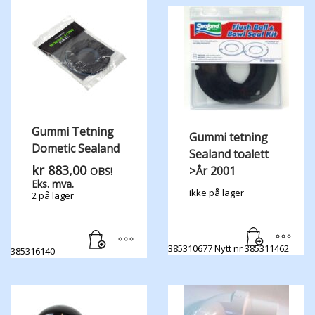
Gummi Tetning
Gummi tetning
Dometic Sealand
Sealand toalett
kr
883,00
>År 2001
OBS!
Eks. mva.
ikke på lager
2 på lager
385310677 Nytt nr 385311462
385316140