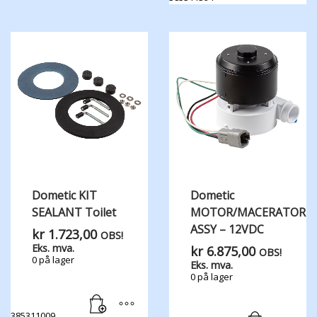
Dometic KIT
Dometic
SEALANT Toilet
MOTOR/MACERATOR
ASSY – 12VDC
kr
1.723,00
OBS!
Eks. mva.
kr
6.875,00
OBS!
0 på lager
Eks. mva.
0 på lager
385311009