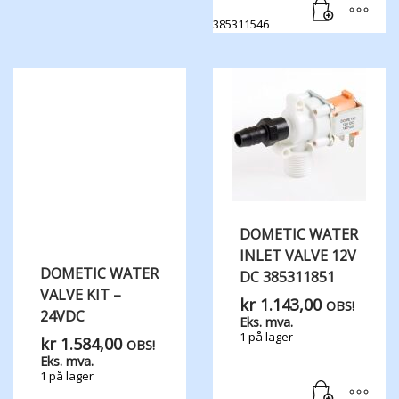
385311546
DOMETIC WATER​
INLET ​VALVE 12V
DOMETIC WATER
DC 385311851
VALVE KIT –
kr
1.143,00
OBS!
24VDC
Eks. mva.
1 på lager
kr
1.584,00
OBS!
Eks. mva.
1 på lager