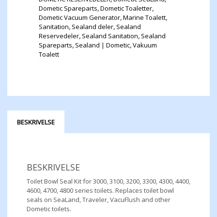
Dometic Spareparts
,
Dometic Toaletter
,
Dometic Vacuum Generator
,
Marine Toalett
,
Sanitation
,
Sealand deler
,
Sealand
Reservedeler
,
Sealand Sanitation
,
Sealand
Spareparts
,
Sealand | Dometic
,
Vakuum
Toalett
BESKRIVELSE
BESKRIVELSE
Toilet Bowl Seal Kit for 3000,​ 3100,​ 3200,​ 3300,​ 4300,​ 4400,​
4600,​ 4700,​ 4800 series toilets. Replaces toilet bowl
seals on SeaLand,​ Traveler,​ VacuFlush and other
Dometic toilets.