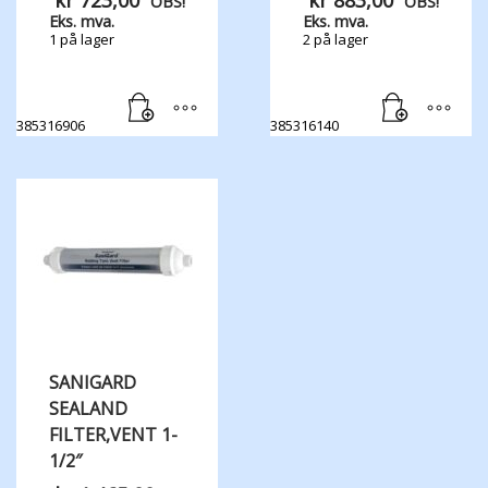
kr
723,00
kr
883,00
OBS!
OBS!
Eks. mva.
Eks. mva.
1 på lager
2 på lager
385316906
385316140
SANIGARD
SEALAND
FILTER,​VENT 1-
1/2″