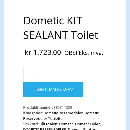
Dometic KIT
SEALANT Toilet
kr
1.723,00
OBS! Eks. mva.
Dometic
KIT
SEALANT
Toilet
LEGG I HANDLEKURV
antall
Produktnummer:
385311009
Kategorier:
Dometic Reservedeler
,
Dometic
Reservedeler Toaletter
Stikkord:
Båt toalett
,
Dometic
,
Dometic Deler
,
DOMETIC RESERVEDELER
,
Dometic SeaLand
,