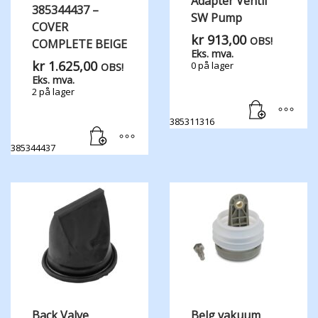
Adapter Ventil
385344437 –
SW Pump
COVER
kr
913,00
OBS!
COMPLETE BEIGE
Eks. mva.
kr
1.625,00
0 på lager
OBS!
Eks. mva.
2 på lager
385311316
385344437
Back Valve
Belg vakuum