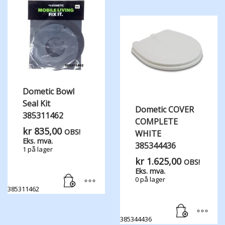
Dometic Bowl
Seal Kit
Dometic COVER
385311462
COMPLETE
kr
835,00
OBS!
WHITE
Eks. mva.
385344436
1 på lager
kr
1.625,00
OBS!
Eks. mva.
0 på lager
385311462
385344436