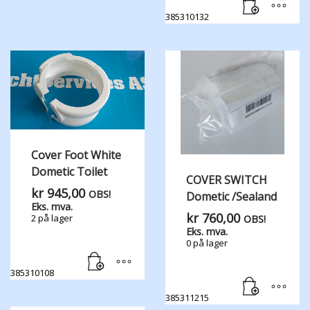
385310132
Cover Foot White
Dometic Toilet
COVER SWITCH
kr
945,00
OBS!
Dometic /Sealand
Eks. mva.
kr
760,00
2 på lager
OBS!
Eks. mva.
0 på lager
385310108
385311215