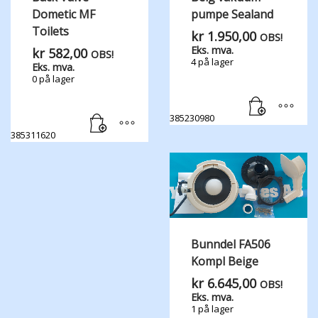
Dometic MF
pumpe Sealand
Toilets
kr
1.950,00
OBS!
Eks. mva.
kr
582,00
OBS!
4 på lager
Eks. mva.
0 på lager
385230980
385311620
Bunndel FA506
Kompl Beige
kr
6.645,00
OBS!
Eks. mva.
1 på lager