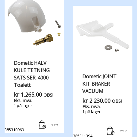
Dometic HALV
KULE TETNING
Dometic JOINT
SATS SER. 4000
KIT BRAKER
Toalett
VACUUM
kr
1.265,00
OBS!
kr
2.230,00
Eks. mva.
OBS!
1 på lager
Eks. mva.
1 på lager
385310969
385311394