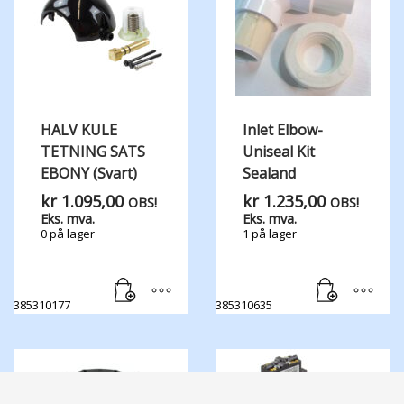
HALV KULE
Inlet Elbow-
TETNING SATS
Uniseal Kit
EBONY (Svart)
Sealand
kr
1.095,00
kr
1.235,00
OBS!
OBS!
Eks. mva.
Eks. mva.
0 på lager
1 på lager
385310177
385310635