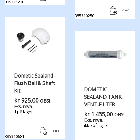
385311230
385310250
Dometic Sealand
Flush Ball & Shaft
DOMETIC
Kit
SEALAND TANK,​
kr
925,00
OBS!
VENT,​FILTER
Eks. mva.
1 på lager
kr
1.435,00
OBS!
Eks. mva.
ikke på lager
385310681