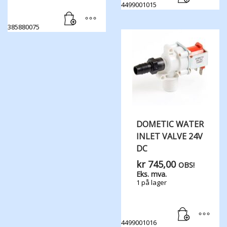
4499001015
385880075
DOMETIC WATER​
INLET ​VALVE ​24V
DC
kr
745,00
OBS!
Eks. mva.
1 på lager
4499001016