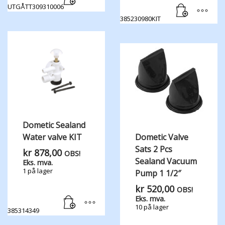
UTGÅTT309310006
385230980KIT
Dometic Sealand
Water valve KIT
Dometic Valve
Sats 2 Pcs
kr
878,00
OBS!
Sealand Vacuum
Eks. mva.
1 på lager
Pump 1 1/2″
kr
520,00
OBS!
Eks. mva.
10 på lager
385314349