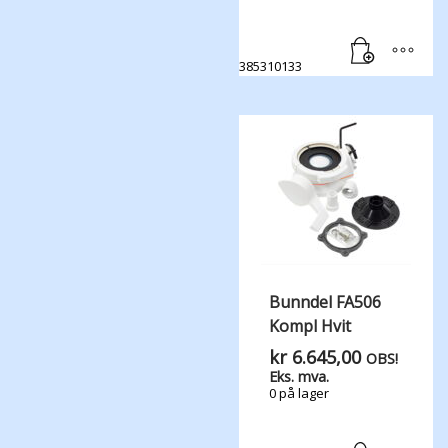
385310133
Bunndel FA506
Kompl Hvit
kr
6.645,00
OBS!
Eks. mva.
0 på lager