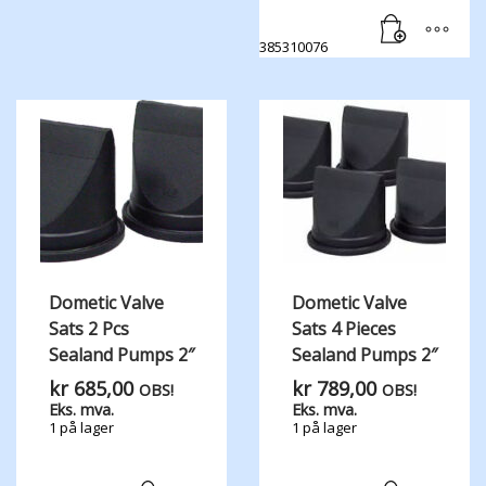
385310076
Dometic Valve
Dometic Valve
Sats 2 Pcs
Sats 4 Pieces
Sealand Pumps 2″
Sealand Pumps 2″
kr
685,00
kr
789,00
OBS!
OBS!
Eks. mva.
Eks. mva.
1 på lager
1 på lager