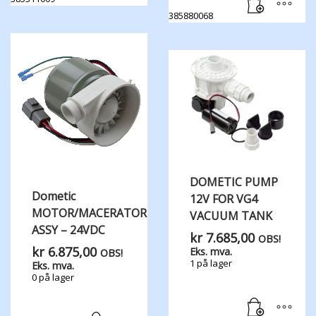
385880068
DOMETIC PUMP
Dometic
12V FOR VG4
MOTOR/MACERATOR
VACUUM TANK
ASSY – 24VDC
kr
7.685,00
OBS!
kr
6.875,00
Eks. mva.
OBS!
1 på lager
Eks. mva.
0 på lager