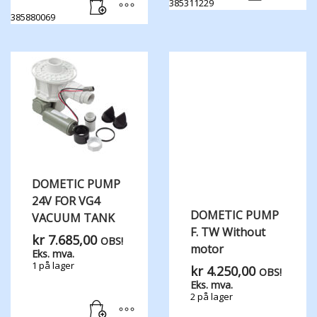
385311229
385880069
DOMETIC PUMP
24V FOR VG4
DOMETIC PUMP
VACUUM TANK
F. TW Without
kr
7.685,00
OBS!
motor
Eks. mva.
1 på lager
kr
4.250,00
OBS!
Eks. mva.
2 på lager