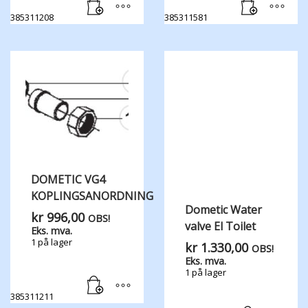
385311208
385311581
DOMETIC VG4
KOPLINGSANORDNING
Dometic Water
kr
996,00
OBS!
valve El Toilet
Eks. mva.
1 på lager
kr
1.330,00
OBS!
Eks. mva.
1 på lager
385311211