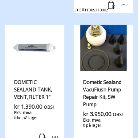
UTGÅTT309310002
DOMETIC
Dometic Sealand
SEALAND TANK,​
VacuFlush Pump
VENT,​FILTER 1″
Repair Kit, SW
Pump
kr
1.390,00
OBS!
Eks. mva.
kr
3.950,00
OBS!
ikke på lager
Eks. mva.
0 på lager