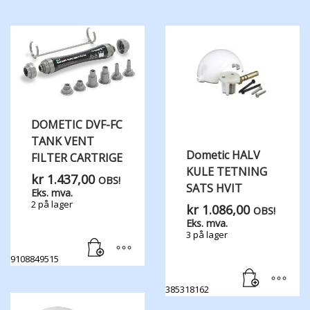
DOMETIC DVF-FC
TANK VENT ​
Dometic HALV
FILTER CARTRIGE
KULE TETNING
kr
1.437,00
OBS!
SATS HVIT
Eks. mva.
2 på lager
kr
1.086,00
OBS!
Eks. mva.
3 på lager
9108849515
385318162