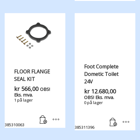
Foot Complete
FLOOR FLANGE
Dometic Toilet
SEAL KIT
24V
kr
566,00
OBS!
kr
12.680,00
Eks. mva.
OBS! Eks. mva.
1 på lager
0 på lager
385310063
385311396