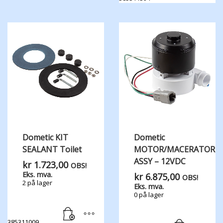
Dometic KIT
Dometic
SEALANT Toilet
MOTOR/MACERATOR
ASSY – 12VDC
kr
1.723,00
OBS!
Eks. mva.
kr
6.875,00
OBS!
2 på lager
Eks. mva.
0 på lager
385311009