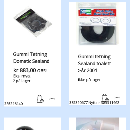
Gummi Tetning
Gummi tetning
Dometic Sealand
Sealand toalett
kr
883,00
>År 2001
OBS!
Eks. mva.
ikke på lager
2 på lager
385310677 Nytt nr 385311462
385316140