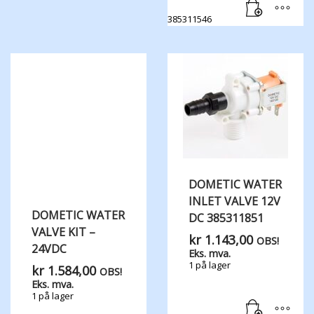
385311546
DOMETIC WATER​
INLET ​VALVE 12V
DOMETIC WATER
DC 385311851
VALVE KIT –
kr
1.143,00
OBS!
24VDC
Eks. mva.
1 på lager
kr
1.584,00
OBS!
Eks. mva.
1 på lager