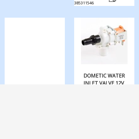
385311546
DOMETIC WATER​
INLET ​VALVE 12V
DOMETIC WATER
DC 385311851
VALVE KIT –
kr
1.143,00
OBS!
24VDC
Eks. mva.
1 på lager
kr
1.584,00
OBS!
Eks. mva.
1 på lager
4499001015