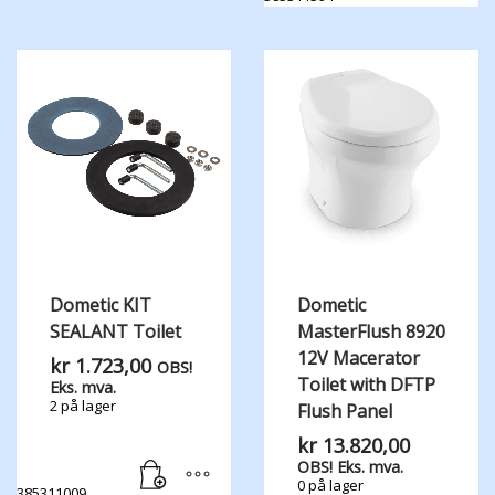
Dometic KIT
Dometic
SEALANT Toilet
MasterFlush 8920
12V Macerator
kr
1.723,00
OBS!
Toilet with DFTP
Eks. mva.
2 på lager
Flush Panel
kr
13.820,00
OBS! Eks. mva.
0 på lager
385311009