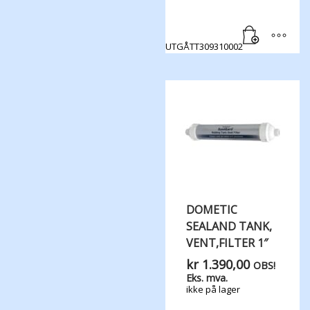
UTGÅTT309310002
DOMETIC
SEALAND TANK,​
VENT,​FILTER 1″
kr
1.390,00
OBS!
Eks. mva.
ikke på lager