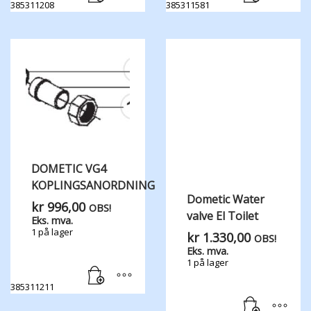
385311208
385311581
DOMETIC VG4
KOPLINGSANORDNING
Dometic Water
kr
996,00
OBS!
valve El Toilet
Eks. mva.
1 på lager
kr
1.330,00
OBS!
Eks. mva.
1 på lager
385311211