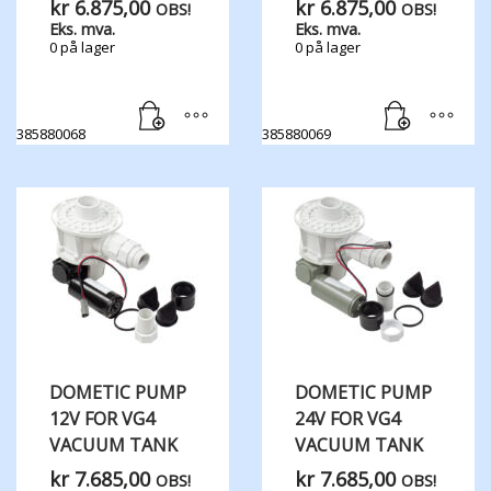
kr
6.875,00
kr
6.875,00
OBS!
OBS!
Eks. mva.
Eks. mva.
0 på lager
0 på lager
385880068
385880069
DOMETIC PUMP
DOMETIC PUMP
12V FOR VG4
24V FOR VG4
VACUUM TANK
VACUUM TANK
kr
7.685,00
kr
7.685,00
OBS!
OBS!