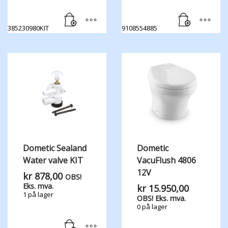
385230980KIT
9108554885
Dometic Sealand
Dometic
Water valve KIT
VacuFlush 4806
12V
kr
878,00
OBS!
Eks. mva.
kr
15.950,00
1 på lager
OBS! Eks. mva.
0 på lager