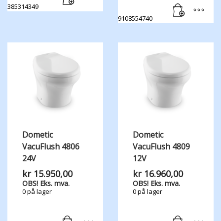
385314349
9108554740
Dometic
Dometic
VacuFlush 4806
VacuFlush 4809
24V
12V
kr
15.950,00
kr
16.960,00
OBS! Eks. mva.
OBS! Eks. mva.
0 på lager
0 på lager