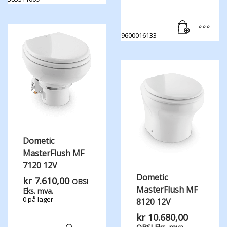
9600016133
Dometic
MasterFlush MF
7120 12V
Dometic
kr
7.610,00
OBS!
MasterFlush MF
Eks. mva.
0 på lager
8120 12V
kr
10.680,00