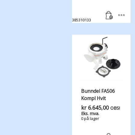
385310133
Bunndel FA506
Kompl Hvit
kr
6.645,00
OBS!
Eks. mva.
0 på lager