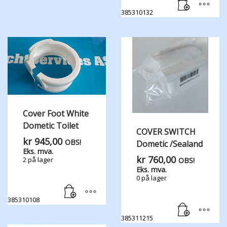
385310132
Cover Foot White
Dometic Toilet
COVER SWITCH
kr
945,00
OBS!
Dometic /Sealand
Eks. mva.
kr
760,00
2 på lager
OBS!
Eks. mva.
0 på lager
385310108
385311215