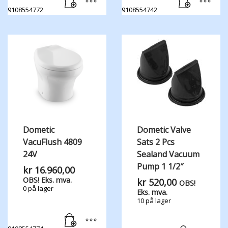
9108554772
9108554742
Dometic
Dometic Valve
VacuFlush 4809
Sats 2 Pcs
24V
Sealand Vacuum
Pump 1 1/2″
kr
16.960,00
OBS! Eks. mva.
kr
520,00
OBS!
0 på lager
Eks. mva.
10 på lager