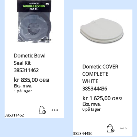
Dometic Bowl
Seal Kit
Dometic COVER
385311462
COMPLETE
kr
835,00
OBS!
WHITE
Eks. mva.
385344436
1 på lager
kr
1.625,00
OBS!
Eks. mva.
0 på lager
385311462
385344436