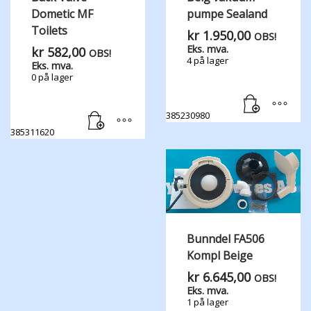
Dometic MF
pumpe Sealand
Toilets
kr
1.950,00
OBS!
Eks. mva.
kr
582,00
OBS!
4 på lager
Eks. mva.
0 på lager
385230980
385311620
Bunndel FA506
Kompl Beige
kr
6.645,00
OBS!
Eks. mva.
1 på lager