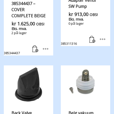
Adapter Ventil
385344437 –
SW Pump
COVER
kr
913,00
OBS!
COMPLETE BEIGE
Eks. mva.
kr
1.625,00
0 på lager
OBS!
Eks. mva.
2 på lager
385311316
385344437
Back Valve
Belg vakuum