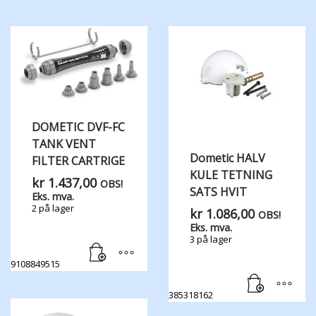
DOMETIC DVF-FC
TANK VENT ​
Dometic HALV
FILTER CARTRIGE
KULE TETNING
kr
1.437,00
OBS!
SATS HVIT
Eks. mva.
2 på lager
kr
1.086,00
OBS!
Eks. mva.
3 på lager
9108849515
385318162