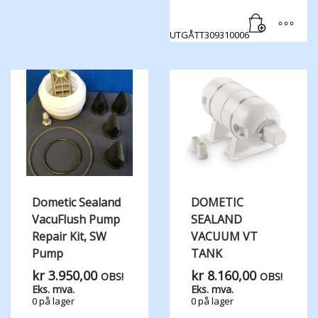
UTGÅTT309310006
Dometic Sealand
DOMETIC
VacuFlush Pump
SEALAND
Repair Kit, SW
VACUUM VT
Pump
TANK
kr
3.950,00
kr
8.160,00
OBS!
OBS!
Eks. mva.
Eks. mva.
0 på lager
0 på lager