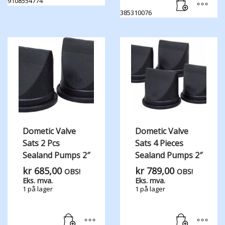
9108554774
385310076
Dometic Valve
Dometic Valve
Sats 2 Pcs
Sats 4 Pieces
Sealand Pumps 2″
Sealand Pumps 2″
kr
685,00
kr
789,00
OBS!
OBS!
Eks. mva.
Eks. mva.
1 på lager
1 på lager