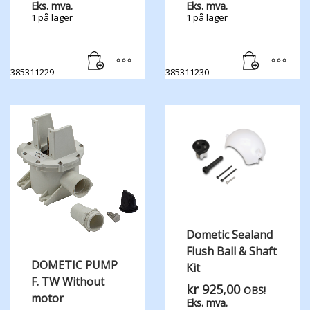
Eks. mva.
Eks. mva.
1 på lager
1 på lager
385311229
385311230
Dometic Sealand
Flush Ball & Shaft
DOMETIC PUMP
Kit
F. TW Without
kr
925,00
OBS!
motor
Eks. mva.