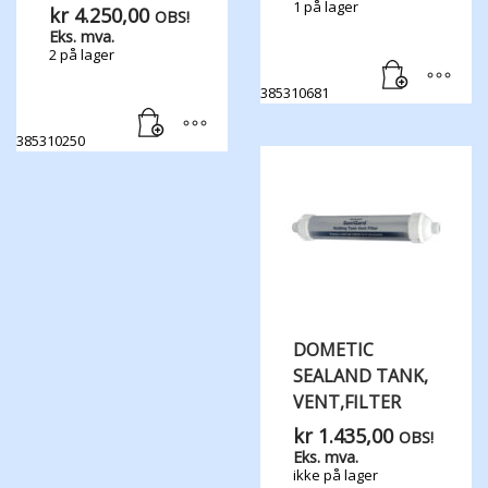
1 på lager
kr
4.250,00
OBS!
Eks. mva.
2 på lager
385310681
385310250
DOMETIC
SEALAND TANK,​
VENT,​FILTER
kr
1.435,00
OBS!
Eks. mva.
ikke på lager