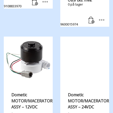
OBS! Eks. mva.
0 på lager
9108833970
9600015974
Dometic
Dometic
MOTOR/MACERATOR
MOTOR/MACERATOR
ASSY – 12VDC
ASSY – 24VDC