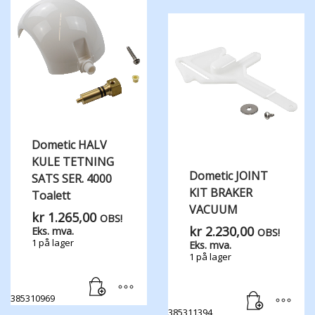
Dometic HALV
KULE TETNING
Dometic JOINT
SATS SER. 4000
KIT BRAKER
Toalett
VACUUM
kr
1.265,00
OBS!
kr
2.230,00
Eks. mva.
OBS!
1 på lager
Eks. mva.
1 på lager
385310969
385311394