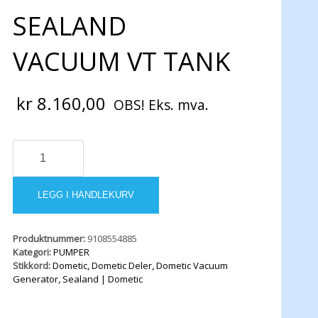
SEALAND
VACUUM VT TANK
kr
8.160,00
OBS! Eks. mva.
DOMETIC
SEALAND
VACUUM
VT
LEGG I HANDLEKURV
TANK
antall
Produktnummer:
9108554885
Kategori:
PUMPER
Stikkord:
Dometic
,
Dometic Deler
,
Dometic Vacuum
Generator
,
Sealand | Dometic