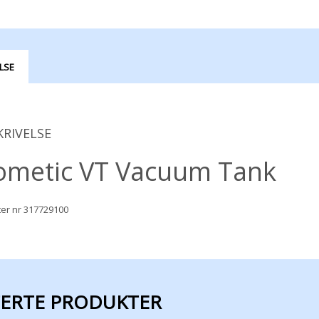
LSE
KRIVELSE
ometic VT Vacuum Tank
ter nr 317729100
TERTE PRODUKTER