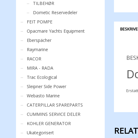
TILBEHØR
Dometic Reservedeler
FEIT POMPE
BESKRIVE
Opacmare Yachts Equipment
Eberspächer
Raymarine
BES
RACOR
MIRA - RADA
D
Trac Ecological
Sleipner Side Power
Erstat
Webasto Marine
CATERPILLAR SPAREPARTS
CUMMINS SERVICE DELER
KOHLER GENERATOR
RELA
Ukategorisert