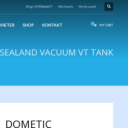
Ring +4790666677
Min Konto
My Account
YHETER
SHOP
KONTAKT
MY CART
 SEALAND VACUUM VT TANK
DOMETIC