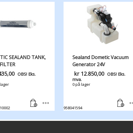
IC SEALAND TANK,​
Sealand Dometic Vacuum
​FILTER
Generator 24V
435,00
kr
12.850,00
OBS! Eks.
OBS! Eks.
mva.
lager
0 på lager
10002
958041594