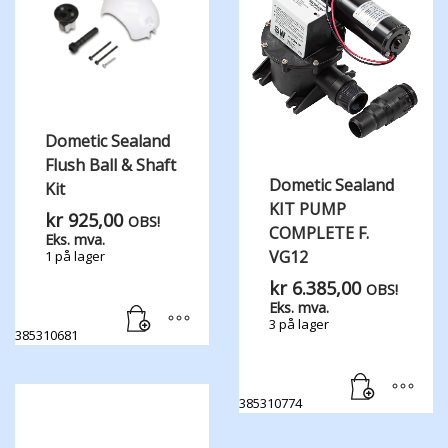
Dometic Sealand
Flush Ball & Shaft
Dometic Sealand
Kit
KIT PUMP
kr
925,00
OBS!
COMPLETE F.
Eks. mva.
VG12
1 på lager
kr
6.385,00
OBS!
Eks. mva.
3 på lager
385310681
385310774