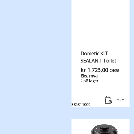
Dometic KIT
SEALANT Toilet
kr
1.723,00
OBS!
Eks. mva.
2 på lager
385311009