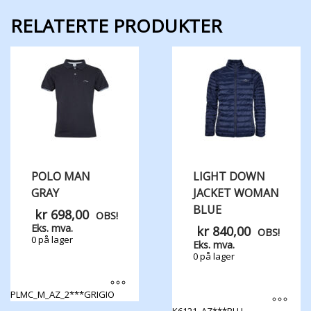
RELATERTE PRODUKTER
POLO MAN
LIGHT DOWN
GRAY
JACKET WOMAN
BLUE
kr
698,00
OBS!
Eks. mva.
kr
840,00
OBS!
0 på lager
Eks. mva.
0 på lager
PLMC_M_AZ_2***GRIGIO
Dette
K6121_AZ***BLU