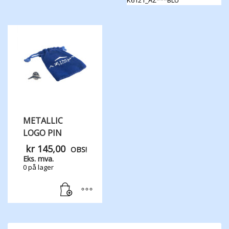
produktet
Dette
har
produktet
flere
har
varianter.
flere
Alternativene
varianter.
kan
Alternativene
velges
kan
på
velges
produktsiden
på
produktsiden
METALLIC
LOGO PIN
kr
145,00
OBS!
Eks. mva.
0 på lager