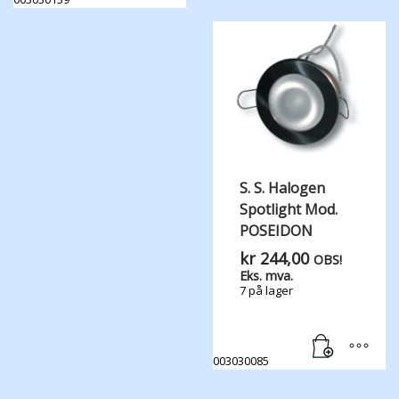
S. S. Halogen
Spotlight Mod.
POSEIDON
kr
244,00
OBS!
Eks. mva.
7 på lager
003030085