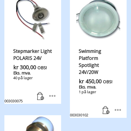
Stepmarker Light
Swimming
POLARIS 24V
Platform
Spotlight
kr
300,00
OBS!
24V/20W
Eks. mva.
40 på lager
kr
450,00
OBS!
Eks. mva.
1 på lager
003030075
003030102