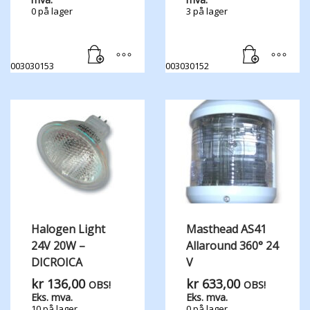
0 på lager
3 på lager
003030153
003030152
Halogen Light
Masthead AS41
24V 20W –
Allaround 360° 24
DICROICA
V
kr
136,00
kr
633,00
OBS!
OBS!
Eks. mva.
Eks. mva.
10 på lager
0 på lager