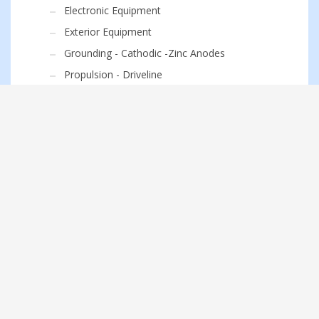
Electronic Equipment
Exterior Equipment
Grounding - Cathodic -Zinc Anodes
Propulsion - Driveline
Steering System
GRP
Interior Accessories / Furnitures
Piping Fitting Valves
Sanitary / Bathroom -Kitchen
Taps And Fitting
Upholstery / Stoff & Tepper
Others Items
Azimut Norway Lifestyle Collection
BATTERY MASTER SWITCH
GALLINEA VINDUVISKER SYSTEM