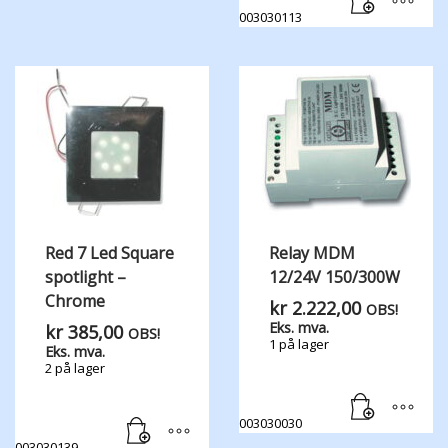
003030113
Red 7 Led Square
Relay MDM
spotlight –
12/24V 150/300W
Chrome
kr
2.222,00
OBS!
Eks. mva.
kr
385,00
OBS!
1 på lager
Eks. mva.
2 på lager
003030030
003030139