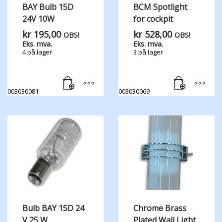
BAY Bulb 15D
BCM Spotlight
24V 10W
for cockpit
kr
195,00
kr
528,00
OBS!
OBS!
Eks. mva.
Eks. mva.
4 på lager
3 på lager
003030081
003030069
Bulb BAY 15D 24
Chrome Brass
V 25 W
Plated Wall Light