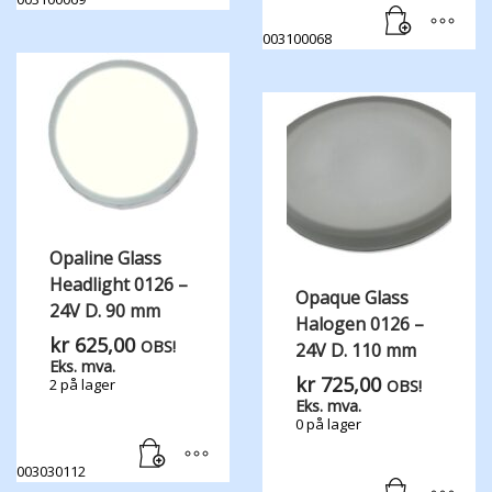
003100068
Opaline Glass
Headlight 0126 –
Opaque Glass
24V D. 90 mm
Halogen 0126 –
kr
625,00
OBS!
24V D. 110 mm
Eks. mva.
kr
725,00
2 på lager
OBS!
Eks. mva.
0 på lager
003030112