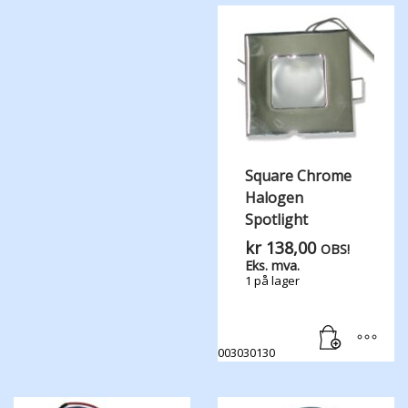
Square Chrome
Halogen
Spotlight
kr
138,00
OBS!
Eks. mva.
1 på lager
003030130