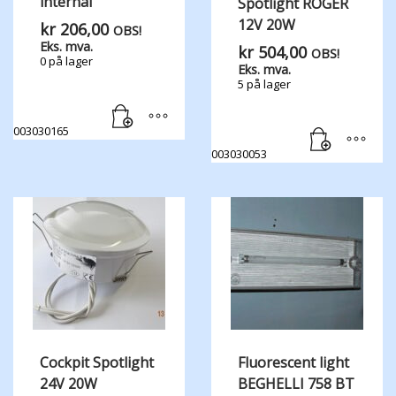
internal
Spotlight ROGER
12V 20W
kr
206,00
OBS!
Eks. mva.
kr
504,00
OBS!
0 på lager
Eks. mva.
5 på lager
003030165
003030053
Cockpit Spotlight
Fluorescent light
24V 20W
BEGHELLI 758 BT