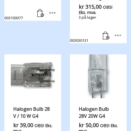
kr
315,00
OBS!
Eks. mva.
3 på lager
003100077
003030131
Halogen Bulb 28
Halogen Bulb
V / 10 W G4
28V 20W G4
kr
39,00
kr
50,00
OBS! Eks.
OBS! Eks.
mva.
mva.