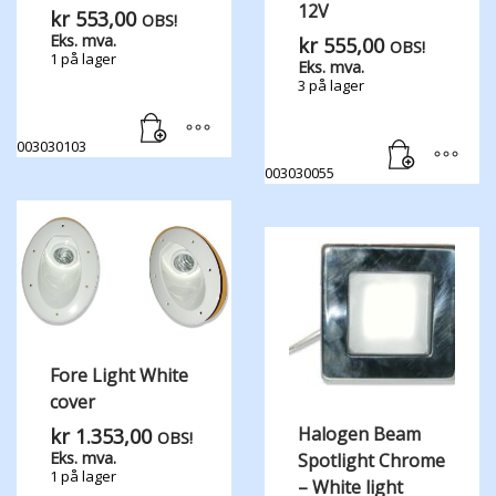
12V
kr
553,00
OBS!
Eks. mva.
kr
555,00
OBS!
1 på lager
Eks. mva.
3 på lager
003030103
003030055
Fore Light White
cover
Halogen Beam
kr
1.353,00
OBS!
Eks. mva.
Spotlight Chrome
1 på lager
– White light