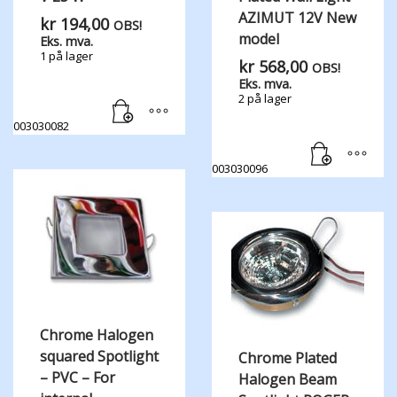
AZIMUT 12V New
kr
194,00
OBS!
model
Eks. mva.
1 på lager
kr
568,00
OBS!
Eks. mva.
2 på lager
003030082
003030096
Chrome Halogen
squared Spotlight
Chrome Plated
– PVC – For
Halogen Beam