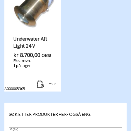
Underwater Aft
Light 24 V
kr
8.700,00
OBS!
Eks. mva.
1 på lager
A000005305
SØK ETTER PRODUKTER HER- OGSÅ ENG.
SØK