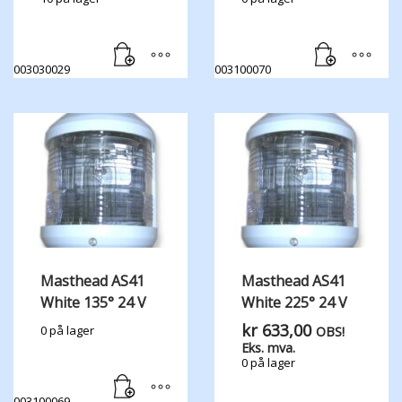
003030029
003100070
Masthead AS41
Masthead AS41
White 135° 24 V
White 225° 24 V
kr
633,00
0 på lager
OBS!
Eks. mva.
0 på lager
003100069