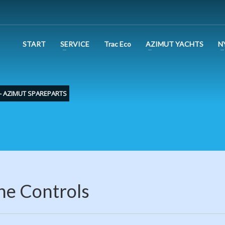
START
SERVICE
Trac Eco
AZIMUT YACHTS
N
 - AZIMUT SPAREPARTS
ne Controls