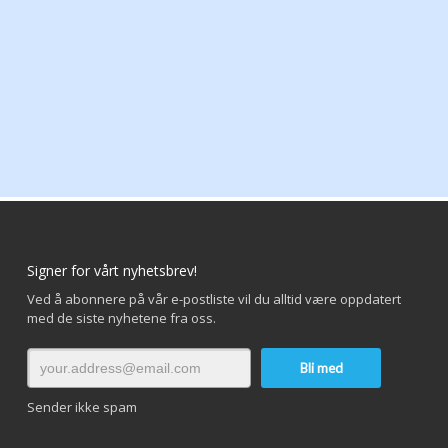
Signer for vårt nyhetsbrev!
Ved å abonnere på vår e-postliste vil du alltid være oppdatert
med de siste nyhetene fra oss.
Sender ikke spam