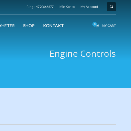
Ring +4790666677
Min Konto
My Account
YHETER
SHOP
KONTAKT
MY CART
Engine Controls