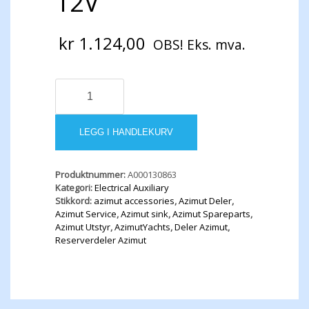
12V
kr
1.124,00
OBS! Eks. mva.
RELAY
MAC-
15
12V
LEGG I HANDLEKURV
antall
Produktnummer:
A000130863
Kategori:
Electrical Auxiliary
Stikkord:
azimut accessories
,
Azimut Deler
,
Azimut Service
,
Azimut sink
,
Azimut Spareparts
,
Azimut Utstyr
,
AzimutYachts
,
Deler Azimut
,
Reserverdeler Azimut