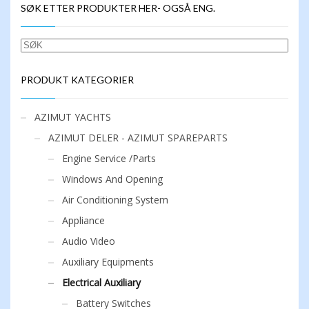
SØK ETTER PRODUKTER HER- OGSÅ ENG.
varianter.
Alternativene
kan
SØK
velges
på
produktsiden
PRODUKT KATEGORIER
AZIMUT YACHTS
AZIMUT DELER - AZIMUT SPAREPARTS
Engine Service /Parts
Windows And Opening
Air Conditioning System
Appliance
Audio Video
Auxiliary Equipments
Electrical Auxiliary
Battery Switches