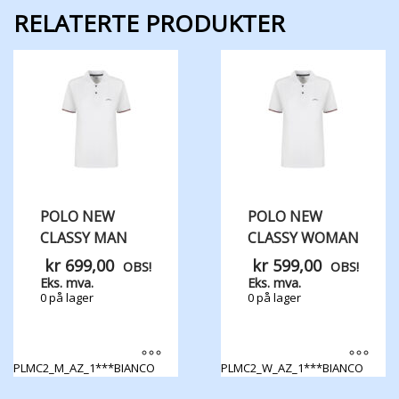
RELATERTE PRODUKTER
POLO NEW
POLO NEW
CLASSY MAN
CLASSY WOMAN
kr
699,00
kr
599,00
OBS!
OBS!
Eks. mva.
Eks. mva.
0 på lager
0 på lager
PLMC2_M_AZ_1***BIANCO
PLMC2_W_AZ_1***BIANCO
Dette
Dette