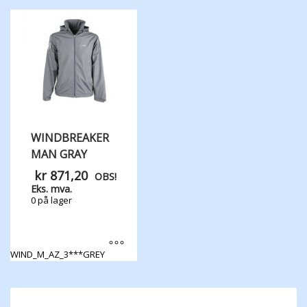
produktet
produktet
har
har
flere
flere
varianter.
varianter.
Alternativene
Alternativene
kan
kan
velges
velges
på
på
produktsiden
produktsiden
WINDBREAKER
MAN GRAY
kr
871,20
OBS!
Eks. mva.
0 på lager
WIND_M_AZ_3***GREY
Dette
produktet
har
flere