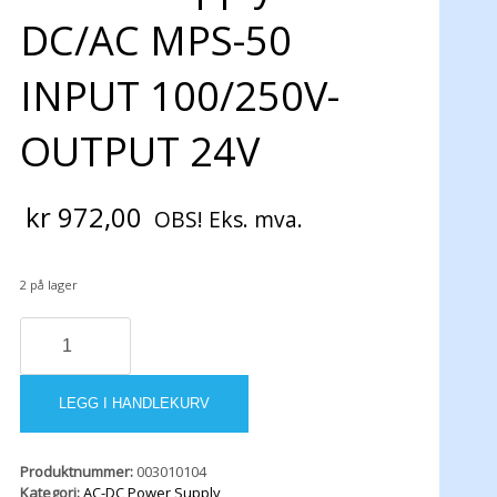
DC/AC MPS-50
INPUT 100/250V-
OUTPUT 24V
kr
972,00
OBS! Eks. mva.
2 på lager
Power
Supply
DC/AC
MPS-
LEGG I HANDLEKURV
50
INPUT
100/250V-
Produktnummer:
003010104
OUTPUT
Kategori:
AC-DC Power Supply
24V