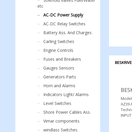
Solenoid Valves Fuel/Water
etc
AC-DC Power Supply
AC-DC Relay Switches
Battery Ass. And Charges
Carling Switches
Engine Controls
Fuses and Breakers
BESKRIVE
Gauges Sensors
Generators Parts
Horn and Alarms
BES
Indicators Light/ Alarms
Model
Level Switches
AZ39 
Techni
Shore Power Cables Ass.
INPUT
Vimar components
windlass Switches