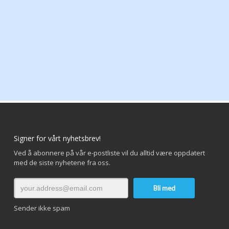
Signer for vårt nyhetsbrev!
Ved å abonnere på vår e-postliste vil du alltid være oppdatert
med de siste nyhetene fra oss.
Sender ikke spam