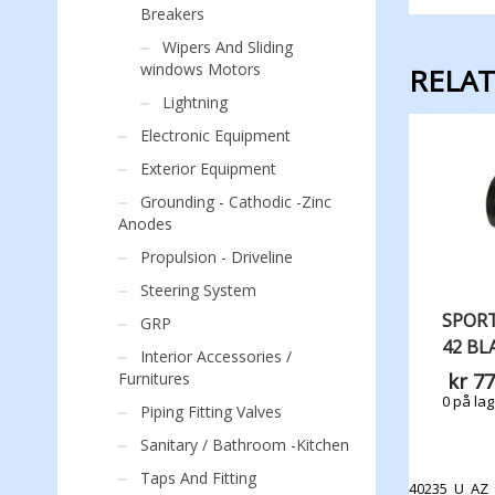
Breakers
Wipers And Sliding
windows Motors
RELA
Lightning
Electronic Equipment
Exterior Equipment
Grounding - Cathodic -Zinc
Anodes
Propulsion - Driveline
Steering System
SPOR
GRP
42 BL
Interior Accessories /
Furnitures
kr
77
0 på lag
Piping Fitting Valves
Sanitary / Bathroom -Kitchen
Taps And Fitting
40235_U_AZ_