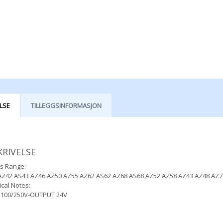
LSE
TILLEGGSINFORMASJON
KRIVELSE
s Range:
AZ42 AS43 AZ46 AZ50 AZ55 AZ62 AS62 AZ68 AS68 AZ52 AZ58 AZ43 AZ48 AZ7
cal Notes:
 100/250V-OUTPUT 24V