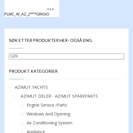
PLMC_W_AZ_2***GRIGIO
Dette
produktet
har
flere
SØK ETTER PRODUKTER HER- OGSÅ ENG.
varianter.
Alternativene
kan
SØK
velges
på
produktsiden
PRODUKT KATEGORIER
AZIMUT YACHTS
AZIMUT DELER - AZIMUT SPAREPARTS
Engine Service /Parts
Windows And Opening
Air Conditioning System
Appliance