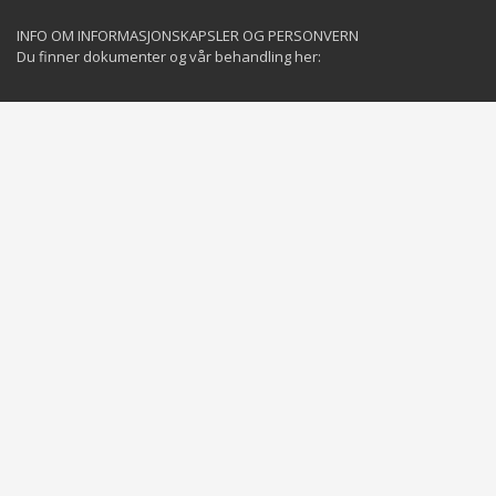
INFO OM INFORMASJONSKAPSLER OG PERSONVERN
Du finner dokumenter og vår behandling her:
Privacy Policy
Cookies Policy
GET SOCIAL
©
2025 YachtServices AS. All Rights Reserved.