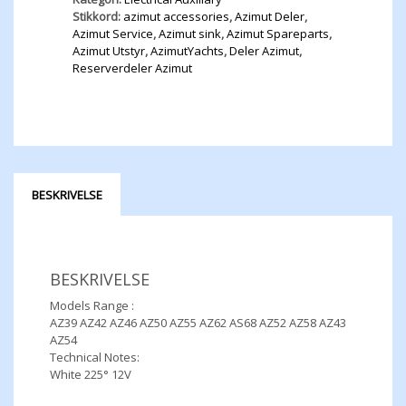
Stikkord:
azimut accessories
,
Azimut Deler
,
Azimut Service
,
Azimut sink
,
Azimut Spareparts
,
Azimut Utstyr
,
AzimutYachts
,
Deler Azimut
,
Reserverdeler Azimut
BESKRIVELSE
BESKRIVELSE
Models Range :
AZ39 AZ42 AZ46 AZ50 AZ55 AZ62 AS68 AZ52 AZ58 AZ43
AZ54
Technical Notes:
White 225° 12V