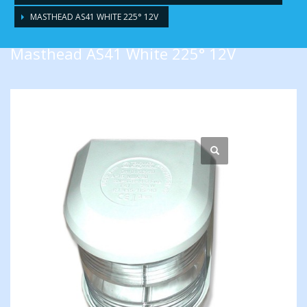
MASTHEAD AS41 WHITE 225° 12V
Masthead AS41 White 225° 12V