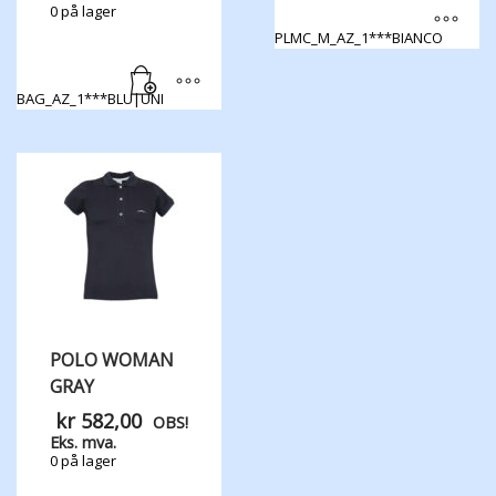
0 på lager
PLMC_M_AZ_1***BIANCO
Dette
produktet
BAG_AZ_1***BLU|UNI
har
flere
varianter.
Alternativene
kan
velges
på
produktsiden
POLO WOMAN
GRAY
kr
582,00
OBS!
Eks. mva.
0 på lager