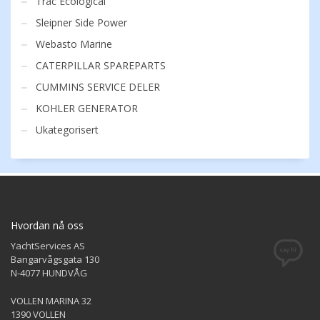
Trac Ecological
Sleipner Side Power
Webasto Marine
CATERPILLAR SPAREPARTS
CUMMINS SERVICE DELER
KOHLER GENERATOR
Ukategorisert
Hvordan nå oss
YachtServices AS
Bangarvågsgata 130
N-4077 HUNDVÅG
VOLLEN MARINA 32
1390 VOLLEN