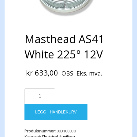
Masthead AS41
White 225° 12V
kr
633,00
OBS! Eks. mva.
Masthead
AS41
White
225°
LEGG I HANDLEKURV
12V
antall
Produktnummer:
003100030
Kategori:
Electrical Auxiliary