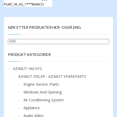
PLMC_W_AZ_1***BIANCO
Dette
produktet
har
flere
SØK ETTER PRODUKTER HER- OGSÅ ENG.
varianter.
Alternativene
kan
SØK
velges
på
produktsiden
PRODUKT KATEGORIER
AZIMUT YACHTS
AZIMUT DELER - AZIMUT SPAREPARTS
Engine Service /Parts
Windows And Opening
Air Conditioning System
Appliance
Audio Video