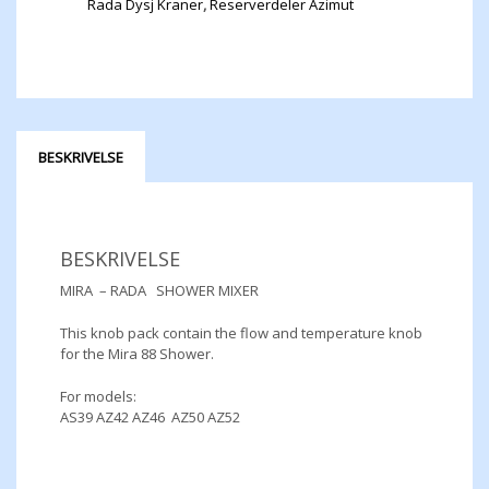
Rada Dysj Kraner
,
Reserverdeler Azimut
BESKRIVELSE
BESKRIVELSE
MIRA – RADA SHOWER MIXER
This knob pack contain the flow and temperature knob
for the Mira 88 Shower.
For models:
AS39 AZ42 AZ46 AZ50 AZ52