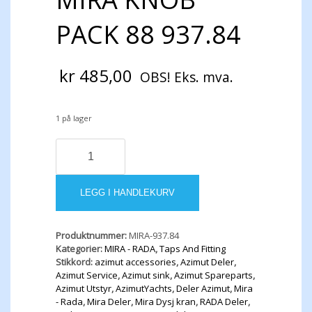
PACK 88 937.84
kr
485,00
OBS! Eks. mva.
1 på lager
MIRA
KNOB
PACK
88
LEGG I HANDLEKURV
937.84
antall
Produktnummer:
MIRA-937.84
Kategorier:
MIRA - RADA
,
Taps And Fitting
Stikkord:
azimut accessories
,
Azimut Deler
,
Azimut Service
,
Azimut sink
,
Azimut Spareparts
,
Azimut Utstyr
,
AzimutYachts
,
Deler Azimut
,
Mira
- Rada
,
Mira Deler
,
Mira Dysj kran
,
RADA Deler
,