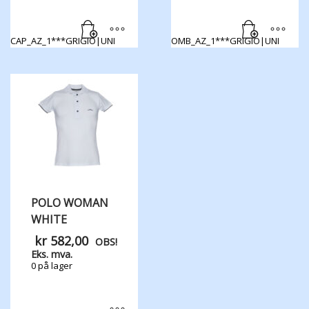
CAP_AZ_1***GRIGIO|UNI
OMB_AZ_1***GRIGIO|UNI
POLO WOMAN
WHITE
kr
582,00
OBS!
Eks. mva.
0 på lager