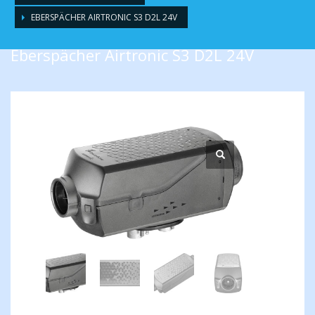
EBERSPÄCHER AIRTRONIC S3 D2L 24V
Eberspächer Airtronic S3 D2L 24V