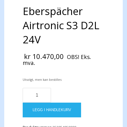
Eberspächer
Airtronic S3 D2L
24V
kr
10.470,00
OBS! Eks.
mva.
Utsolgt, men kan bestilles
Eberspächer
Airtronic
S3
D2L
LEGG I HANDLEKURV
24V
antall