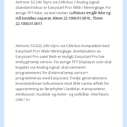
Airtronic S3 24V Styrs via CAN-bus / Analog signal.
Standard tidsur er Easystart Pro/ WEB / Minireglage. For
øvrige TP7 tidur, se text nedan.
Luftstuss inngår ikke og
må bestilles separat.
60mm 22.1000.01.0016 ,
75mm
22.1000.01.0017
.
Airtronic S3-D2L-24V-styrs via CAN-bus kompatibel med
EasyStart Pro/ Web/ Minireglage. (kombination av
Easystart Pro samt Web er muligt). Easystart Pro har
innbygd temp sensor. For øvrige TP7 Displayer som skal
kopples via Analog signal, skal varmaren
programmeres for (External temp.sensor=
programmeras med Easyscan). Tredje generationens
brendsledriven luftvarmere med 2kW varme effekt for
uppvarmning av førarhytter i lastbilar, transportører,
minibusser, husbilar og motor- og seilbåtar. Interfaces:
CAN / S+.