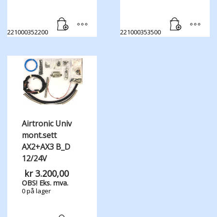
221000352200
221000353500
Airtronic Univ
mont.sett
AX2+AX3 B_D
12/24V
kr
3.200,00
OBS! Eks. mva.
0 på lager