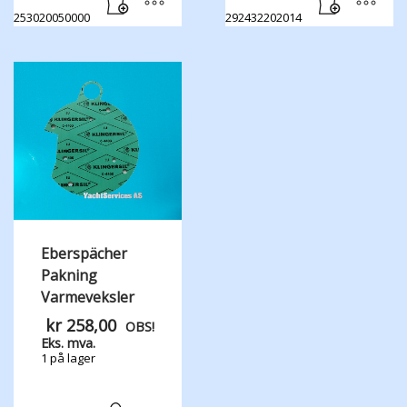
253020050000
292432202014
Eberspächer
Pakning
Varmeveksler
kr
258,00
OBS!
Eks. mva.
1 på lager