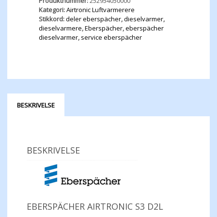
Produktnummer:
252954050000
Kategori:
Airtronic Luftvarmerere
Stikkord:
deler eberspächer
,
dieselvarmer
,
dieselvarmere
,
Eberspächer
,
eberspächer
dieselvarmer
,
service eberspächer
BESKRIVELSE
BESKRIVELSE
EBERSPÄCHER AIRTRONIC S3 D2L