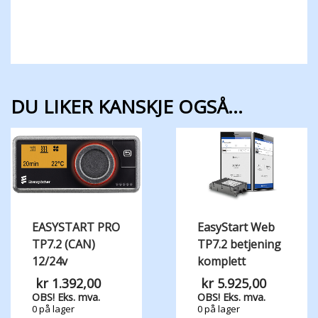
DU LIKER KANSKJE OGSÅ…
EASYSTART PRO
EasyStart Web
TP7.2 (CAN)
TP7.2 betjening
12/24v
komplett
kr
1.392,00
kr
5.925,00
OBS! Eks. mva.
OBS! Eks. mva.
0 på lager
0 på lager