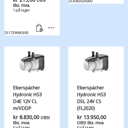
OBS!
253043020000
Eks. mva.
1 på lager
251729060300
Eberspächer
Eberspächer
Hydronic HS3
Hydronic HS3
D4E 12V CL
D5L 24V CS
m/VDDP
(FL2020)
kr
8.830,00
kr
13.950,00
OBS!
Eks. mva.
OBS! Eks. mva.
0 på lager
0 på lager