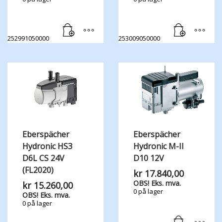
252991050000
253009050000
Eberspächer
Eberspächer
Hydronic HS3
Hydronic M-II
D6L CS 24V
D10 12V
(FL2020)
kr
17.840,00
OBS! Eks. mva.
kr
15.260,00
0 på lager
OBS! Eks. mva.
0 på lager