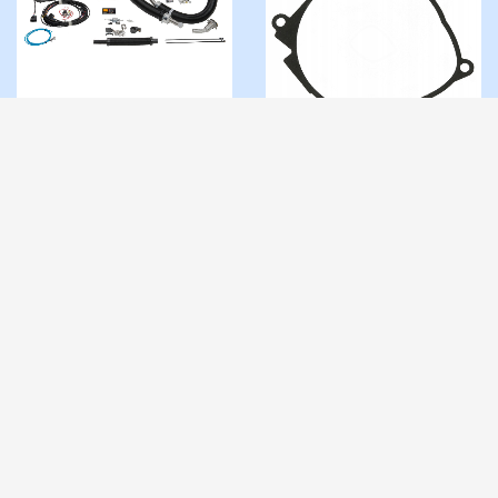
Marine Airtronic
S3 D2L 12V
Complete
Pakning
kr
18.800,00
Eberspacher
OBS! Eks. mva.
Airtronic
0 på lager
kr
121,00
OBS!
Eks. mva.
1 på lager
292432202014
25.2113.06.0003