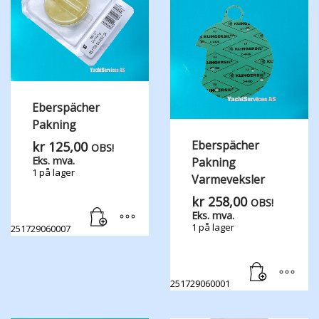
Eberspächer
Pakning
Eberspächer
kr
125,00
OBS!
Eks. mva.
Pakning
1 på lager
Varmeveksler
kr
258,00
OBS!
Eks. mva.
1 på lager
251729060007
251729060001