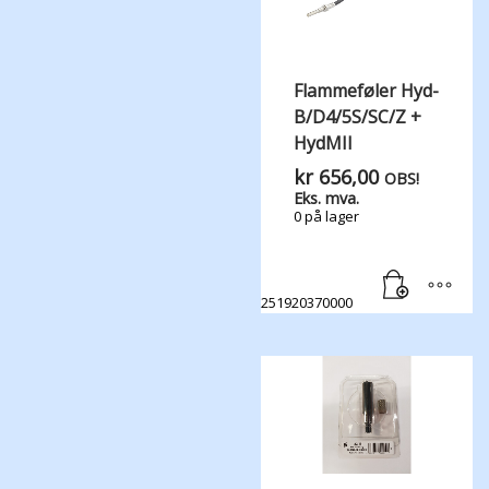
Flammeføler Hyd-
B/D4/5S/SC/Z +
HydMII
kr
656,00
OBS!
Eks. mva.
0 på lager
251920370000