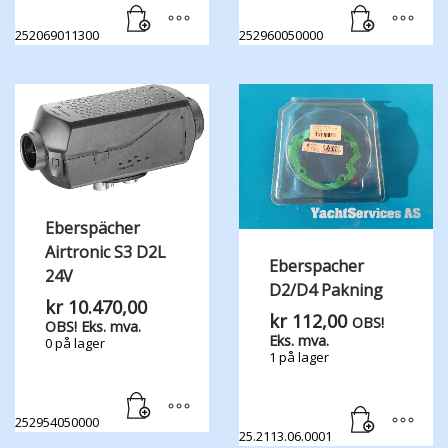
252069011300
252960050000
Eberspächer
Airtronic S3 D2L
Eberspacher
24V
D2/D4 Pakning
kr
10.470,00
kr
112,00
OBS!
OBS! Eks. mva.
Eks. mva.
0 på lager
1 på lager
252954050000
25.2113.06.0001