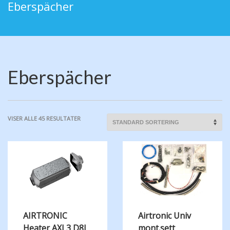
Eberspächer
Eberspächer
VISER ALLE 45 RESULTATER
AIRTRONIC
Airtronic Univ
Heater AXL3 D8L
mont.sett