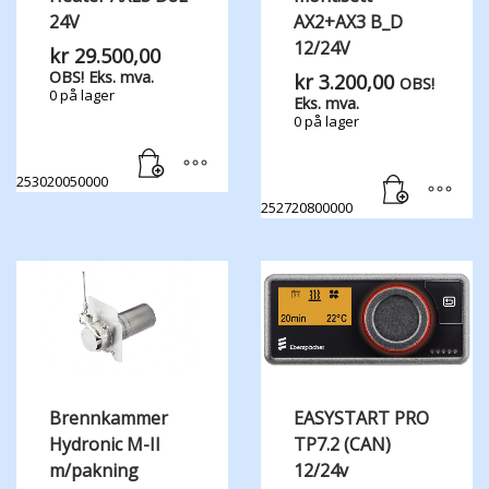
24V
AX2+AX3 B_D
12/24V
kr
29.500,00
OBS! Eks. mva.
kr
3.200,00
OBS!
0 på lager
Eks. mva.
0 på lager
253020050000
252720800000
Brennkammer
EASYSTART PRO
Hydronic M-II
TP7.2 (CAN)
m/pakning
12/24v