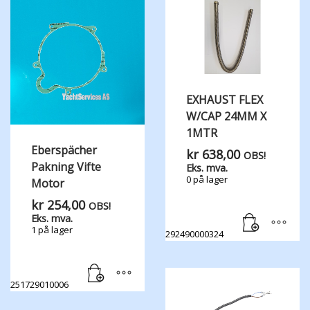
EXHAUST FLEX
W/CAP 24MM X
1MTR
Eberspächer
kr
638,00
OBS!
Pakning Vifte
Eks. mva.
0 på lager
Motor
kr
254,00
OBS!
Eks. mva.
1 på lager
292490000324
251729010006