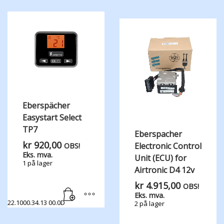
Eberspächer
Easystart Select
TP7
Eberspacher
kr
920,00
Electronic Control
OBS!
Eks. mva.
Unit (ECU) for
1 på lager
Airtronic D4 12v
kr
4.915,00
OBS!
Eks. mva.
22.1000.34.13 00.0D
2 på lager