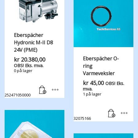
Eberspächer
Hydronic M-II D8
24V (PME)
Eberspächer O-
kr
20.380,00
ring
OBS! Eks. mva.
0 på lager
Varmeveksler
kr
45,00
OBS! Eks.
mva.
1 på lager
252471050000
32075166