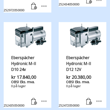
252434050000
252972050000
Eberspächer
Eberspächer
Hydronic M-II
Hydronic M-II
D10 24v
D12 12V
kr
17.840,00
kr
20.380,00
OBS! Eks. mva.
OBS! Eks. mva.
0 på lager
0 på lager
252435050000
252472050000