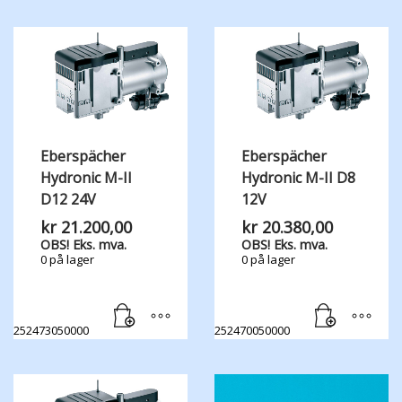
Eberspächer
Eberspächer
Hydronic M-II
Hydronic M-II D8
D12 24V
12V
kr
21.200,00
kr
20.380,00
OBS! Eks. mva.
OBS! Eks. mva.
0 på lager
0 på lager
252473050000
252470050000