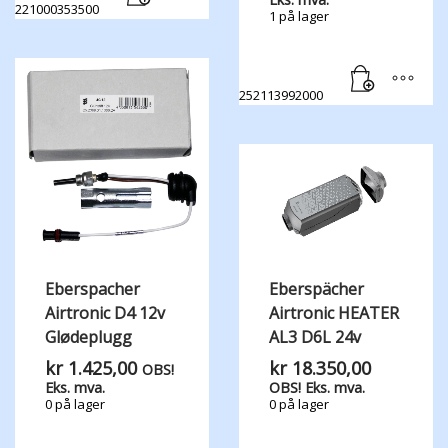
221000353500
1 på lager
252113992000
Eberspacher
Eberspächer
Airtronic D4 12v
Airtronic HEATER
Glødeplugg
AL3 D6L 24v
kr
1.425,00
kr
18.350,00
OBS!
Eks. mva.
OBS! Eks. mva.
0 på lager
0 på lager