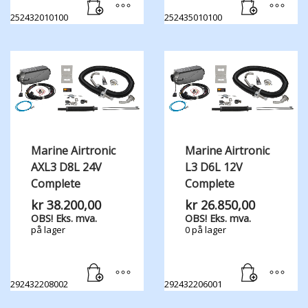
252432010100
252435010100
Marine Airtronic
Marine Airtronic
AXL3 D8L 24V
L3 D6L 12V
Complete
Complete
kr
38.200,00
kr
26.850,00
OBS! Eks. mva.
OBS! Eks. mva.
på lager
0 på lager
292432208002
292432206001