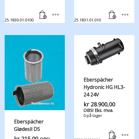
25.1830.01.0100
25.1831.01.010
Eberspächer
Hydronic HG HL3-
24 24V
kr
28.900,00
OBS! Eks. mva.
0 på lager
Eberspächer
Glødesil D5
kr
215,00