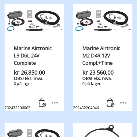
Marine Airtronic
Marine Airtronic
L3 D6L 24V
M2 D4R 12V
Complete
Compl.+Time
kr
26.850,00
kr
23.560,00
OBS! Eks. mva.
OBS! Eks. mva.
0 på lager
0 på lager
292432206002
292432204046