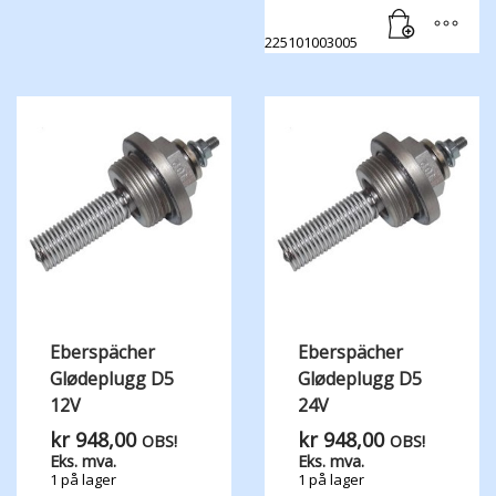
225101003005
Eberspächer
Eberspächer
Glødeplugg D5
Glødeplugg D5
12V
24V
kr
948,00
kr
948,00
OBS!
OBS!
Eks. mva.
Eks. mva.
1 på lager
1 på lager