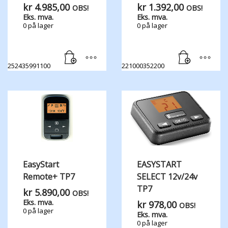
kr
4.985,00
kr
1.392,00
OBS!
OBS!
Eks. mva.
Eks. mva.
0 på lager
0 på lager
252435991100
221000352200
EasyStart
EASYSTART
Remote+ TP7
SELECT 12v/24v
TP7
kr
5.890,00
OBS!
Eks. mva.
kr
978,00
OBS!
0 på lager
Eks. mva.
0 på lager