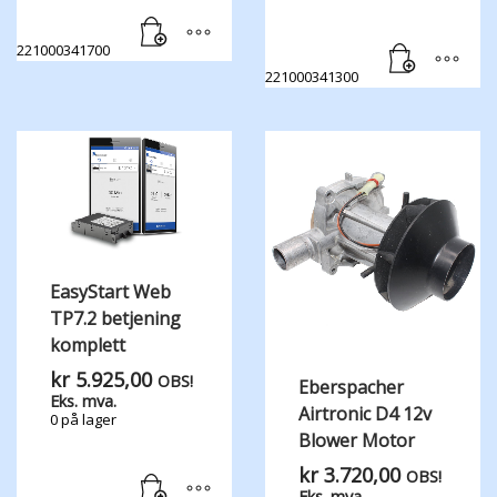
221000341700
221000341300
EasyStart Web
TP7.2 betjening
komplett
kr
5.925,00
OBS!
Eberspacher
Eks. mva.
Airtronic D4 12v
0 på lager
Blower Motor
kr
3.720,00
OBS!
Eks. mva.