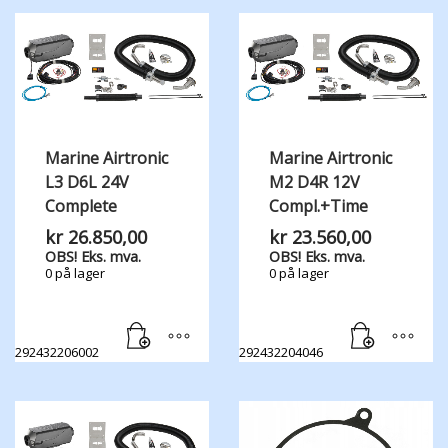
Marine Airtronic
Marine Airtronic
L3 D6L 24V
M2 D4R 12V
Complete
Compl.+Time
kr
26.850,00
kr
23.560,00
OBS! Eks. mva.
OBS! Eks. mva.
0 på lager
0 på lager
292432206002
292432204046