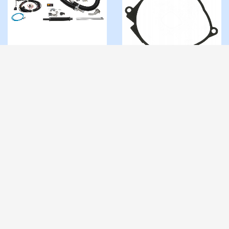
Marine Airtronic
S3 D2L 12V
Complete
Pakning
kr
18.800,00
Eberspacher
OBS! Eks. mva.
Airtronic
0 på lager
kr
121,00
OBS!
Eks. mva.
1 på lager
292432202014
25.2113.06.0003