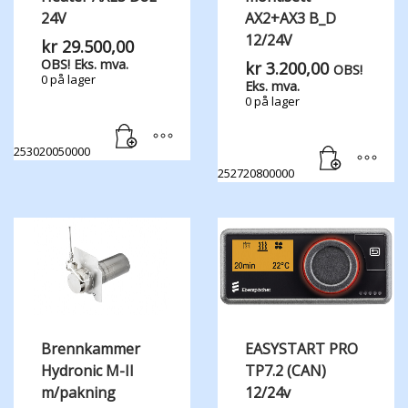
24V
AX2+AX3 B_D
12/24V
kr
29.500,00
OBS! Eks. mva.
kr
3.200,00
OBS!
0 på lager
Eks. mva.
0 på lager
253020050000
252720800000
Brennkammer
EASYSTART PRO
Hydronic M-II
TP7.2 (CAN)
m/pakning
12/24v