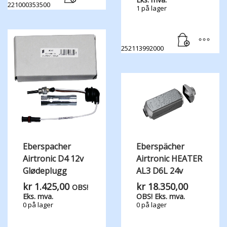
221000353500
1 på lager
252113992000
Eberspacher
Eberspächer
Airtronic D4 12v
Airtronic HEATER
Glødeplugg
AL3 D6L 24v
kr
1.425,00
kr
18.350,00
OBS!
Eks. mva.
OBS! Eks. mva.
0 på lager
0 på lager