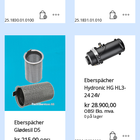
25.1830.01.0100
25.1831.01.010
Eberspächer
Hydronic HG HL3-
24 24V
kr
28.900,00
OBS! Eks. mva.
0 på lager
Eberspächer
Glødesil D5
kr
215,00