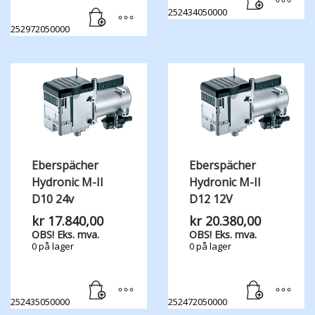
252434050000
252972050000
Eberspächer
Eberspächer
Hydronic M-II
Hydronic M-II
D10 24v
D12 12V
kr
17.840,00
kr
20.380,00
OBS! Eks. mva.
OBS! Eks. mva.
0 på lager
0 på lager
252435050000
252472050000