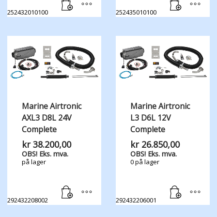
252432010100
252435010100
Marine Airtronic
Marine Airtronic
AXL3 D8L 24V
L3 D6L 12V
Complete
Complete
kr
38.200,00
kr
26.850,00
OBS! Eks. mva.
OBS! Eks. mva.
på lager
0 på lager
292432208002
292432206001