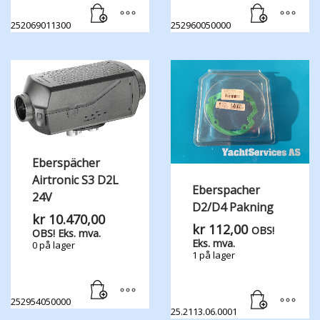
252069011300
252960050000
Eberspächer
Airtronic S3 D2L
Eberspacher
24V
D2/D4 Pakning
kr
10.470,00
kr
112,00
OBS!
OBS! Eks. mva.
Eks. mva.
0 på lager
1 på lager
252954050000
25.2113.06.0001