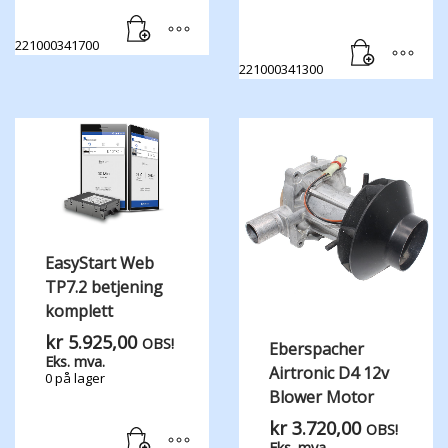
221000341700
221000341300
EasyStart Web
TP7.2 betjening
komplett
kr
5.925,00
OBS!
Eberspacher
Eks. mva.
Airtronic D4 12v
0 på lager
Blower Motor
kr
3.720,00
OBS!
Eks. mva.