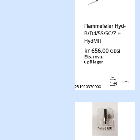
Flammeføler Hyd-
B/D4/5S/SC/Z +
HydMII
kr
656,00
OBS!
Eks. mva.
0 på lager
251920370000