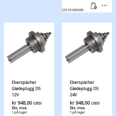
225101003005
Eberspächer
Eberspächer
Glødeplugg D5
Glødeplugg D5
12V
24V
kr
948,00
kr
948,00
OBS!
OBS!
Eks. mva.
Eks. mva.
1 på lager
1 på lager