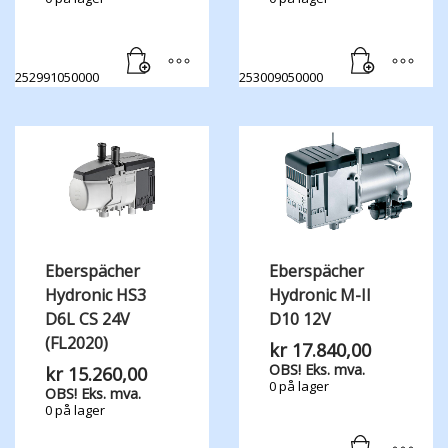
252991050000
253009050000
Eberspächer
Eberspächer
Hydronic HS3
Hydronic M-II
D6L CS 24V
D10 12V
(FL2020)
kr
17.840,00
OBS! Eks. mva.
kr
15.260,00
0 på lager
OBS! Eks. mva.
0 på lager