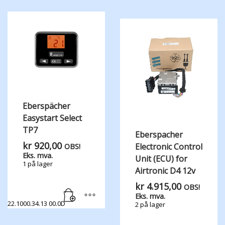
Eberspächer
Easystart Select
TP7
Eberspacher
kr
920,00
Electronic Control
OBS!
Eks. mva.
Unit (ECU) for
1 på lager
Airtronic D4 12v
kr
4.915,00
OBS!
Eks. mva.
22.1000.34.13 00.0D
2 på lager