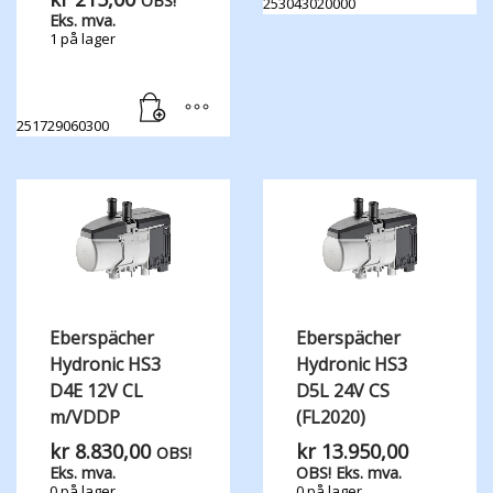
OBS!
253043020000
Eks. mva.
1 på lager
251729060300
Eberspächer
Eberspächer
Hydronic HS3
Hydronic HS3
D4E 12V CL
D5L 24V CS
m/VDDP
(FL2020)
kr
8.830,00
kr
13.950,00
OBS!
Eks. mva.
OBS! Eks. mva.
0 på lager
0 på lager