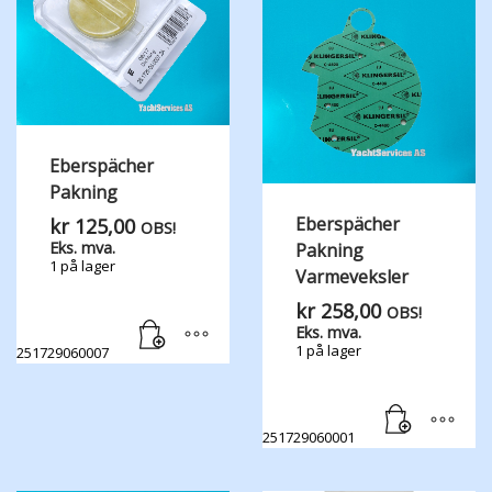
Eberspächer
Pakning
Eberspächer
kr
125,00
OBS!
Eks. mva.
Pakning
1 på lager
Varmeveksler
kr
258,00
OBS!
Eks. mva.
1 på lager
251729060007
251729060001