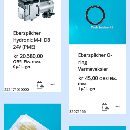
Eberspächer
Hydronic M-II D8
24V (PME)
Eberspächer O-
kr
20.380,00
ring
OBS! Eks. mva.
0 på lager
Varmeveksler
kr
45,00
OBS! Eks.
mva.
1 på lager
252471050000
32075166