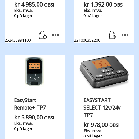
kr
4.985,00
kr
1.392,00
OBS!
OBS!
Eks. mva.
Eks. mva.
0 på lager
0 på lager
252435991100
221000352200
EasyStart
EASYSTART
Remote+ TP7
SELECT 12v/24v
TP7
kr
5.890,00
OBS!
Eks. mva.
kr
978,00
OBS!
0 på lager
Eks. mva.
0 på lager