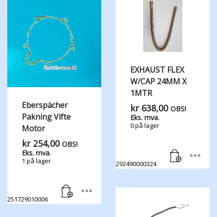
EXHAUST FLEX
W/CAP 24MM X
1MTR
Eberspächer
kr
638,00
OBS!
Pakning Vifte
Eks. mva.
0 på lager
Motor
kr
254,00
OBS!
Eks. mva.
1 på lager
292490000324
251729010006