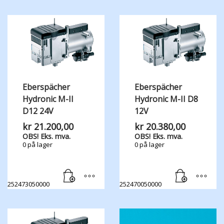
Eberspächer
Eberspächer
Hydronic M-II
Hydronic M-II D8
D12 24V
12V
kr
21.200,00
kr
20.380,00
OBS! Eks. mva.
OBS! Eks. mva.
0 på lager
0 på lager
252473050000
252470050000