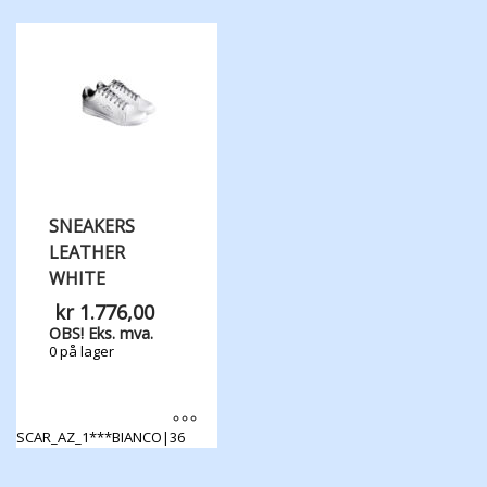
produktet
produktet
har
har
flere
flere
varianter.
varianter.
Alternativene
Alternativene
kan
kan
velges
velges
på
på
produktsiden
produktsiden
SNEAKERS
LEATHER
WHITE
kr
1.776,00
OBS! Eks. mva.
0 på lager
SCAR_AZ_1***BIANCO|36
Dette
produktet