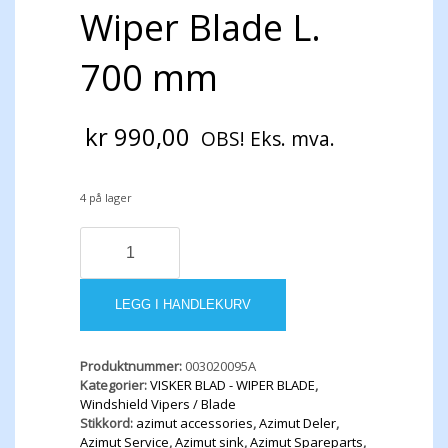
Wiper Blade L.
700 mm
kr
990,00
OBS! Eks. mva.
4 på lager
Windshield
Wiper
Blade
L.
LEGG I HANDLEKURV
700
mm
antall
Produktnummer:
003020095A
Kategorier:
VISKER BLAD - WIPER BLADE
,
Windshield Vipers / Blade
Stikkord:
azimut accessories
,
Azimut Deler
,
Azimut Service
,
Azimut sink
,
Azimut Spareparts
,