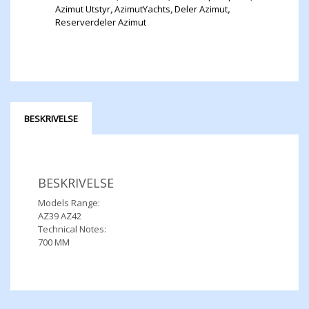
Azimut Utstyr
,
AzimutYachts
,
Deler Azimut
,
Reserverdeler Azimut
BESKRIVELSE
BESKRIVELSE
Models Range:
AZ39 AZ42
Technical Notes:
700 MM