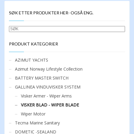
har
flere
SØK ETTER PRODUKTER HER- OGSÅ ENG.
varianter.
Alternativene
kan
SØK
velges
på
produktsiden
PRODUKT KATEGORIER
AZIMUT YACHTS
Azimut Norway Lifestyle Collection
BATTERY MASTER SWITCH
GALLINEA VINDUVISKER SYSTEM
Visker Armer - Wiper Arms
VISKER BLAD - WIPER BLADE
Wiper Motor
Tecma Marine Sanitary
DOMETIC -SEALAND