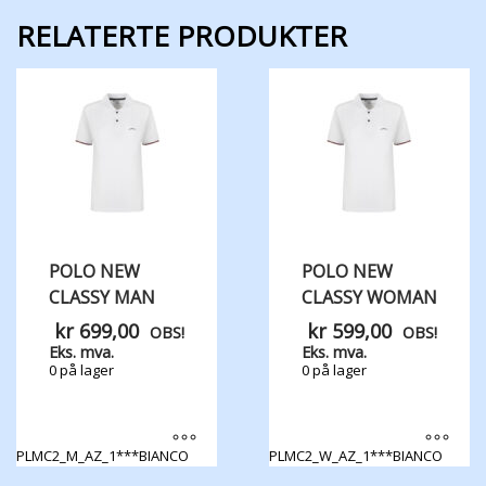
RELATERTE PRODUKTER
POLO NEW
POLO NEW
CLASSY MAN
CLASSY WOMAN
kr
699,00
kr
599,00
OBS!
OBS!
Eks. mva.
Eks. mva.
0 på lager
0 på lager
PLMC2_M_AZ_1***BIANCO
PLMC2_W_AZ_1***BIANCO
Dette
Dette