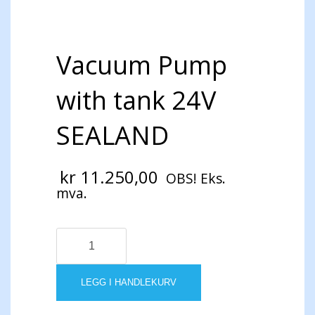
Vacuum Pump
with tank 24V
SEALAND
kr
11.250,00
OBS! Eks.
mva.
Vacuum
Pump
with
tank
LEGG I HANDLEKURV
24V
SEALAND
antall