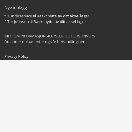
Nye innlegg
Kundeservice
til
Raskt bytte av ditt aksel lager
Tor Johnsen
til
Raskt bytte av ditt aksel lager
INFO OM INFORMASJONSKAPSLER OG PERSONVERN
Du finner dokumenter og vår behandling her:
Privacy Policy
Cookies Policy
GET SOCIAL