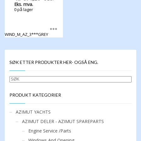
Eks. mva.
0 på lager
WIND_M_AZ_3***GREY
Dette
produktet
har
flere
SØK ETTER PRODUKTER HER- OGSÅ ENG.
varianter.
Alternativene
kan
SØK
velges
på
produktsiden
PRODUKT KATEGORIER
AZIMUT YACHTS
AZIMUT DELER - AZIMUT SPAREPARTS
Engine Service /Parts
Windows And Opening