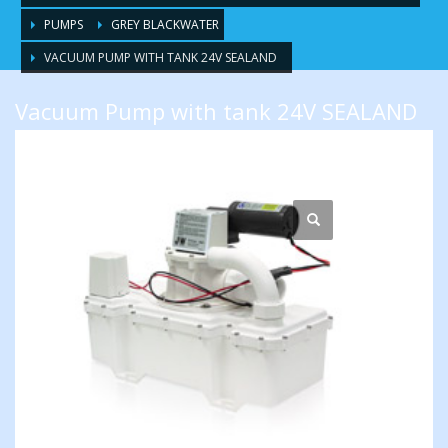
PUMPS
GREY BLACKWATER
VACUUM PUMP WITH TANK 24V SEALAND
Vacuum Pump with tank 24V SEALAND