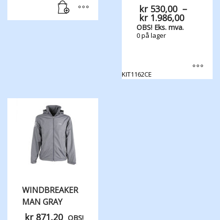
kr
530,00
–
Prisomr
kr
1.986,00
kr 530,
OBS! Eks. mva.
til
0 på lager
kr 1.986
KIT1162CE
Dette
produktet
har
flere
varianter.
Alternativene
kan
velges
på
produktsiden
WINDBREAKER
MAN GRAY
kr
871,20
OBS!