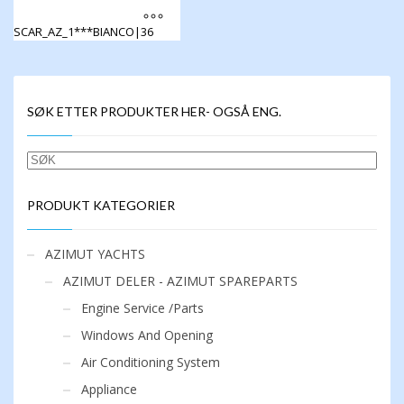
SCAR_AZ_1***BIANCO|36
Dette
produktet
har
flere
SØK ETTER PRODUKTER HER- OGSÅ ENG.
varianter.
Alternativene
kan
SØK
velges
på
produktsiden
PRODUKT KATEGORIER
AZIMUT YACHTS
AZIMUT DELER - AZIMUT SPAREPARTS
Engine Service /Parts
Windows And Opening
Air Conditioning System
Appliance