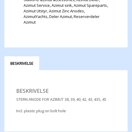
Azimut Service
,
Azimut sink
,
Azimut Spareparts
,
Azimut Utstyr
,
Azimut Zinc Anodes
,
AzimutYachts
,
Deler Azimut
,
Reserverdeler
Azimut
BESKRIVELSE
BESKRIVELSE
STERN ANODE FOR AZIMUT 38, 39, 40, 42, 43, 43S, 45
Incl. plastic plug on bolt hole