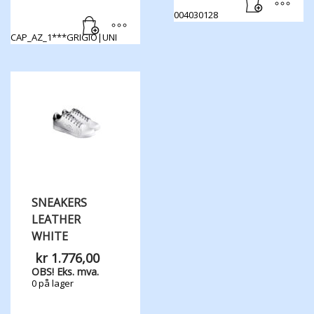
004030128
CAP_AZ_1***GRIGIO|UNI
SNEAKERS
LEATHER
WHITE
kr
1.776,00
OBS! Eks. mva.
0 på lager