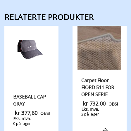
RELATERTE PRODUKTER
Carpet Floor
FIORD 511 FOR
OPEN SERIE
BASEBALL CAP
kr
732,00
GRAY
OBS!
Eks. mva.
kr
377,60
OBS!
2 på lager
Eks. mva.
0 på lager