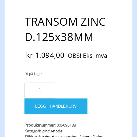
TRANSOM ZINC
D.125x38MM
kr
1.094,00
OBS! Eks. mva.
40 på lager
TRANSOM
ZINC
D.125x38MM
antall
LEGG I HANDLEKURV
Produktnummer:
005090188
Kategori:
Zinc Anode
Stikkord:
azimut accessories
,
Azimut Deler
,