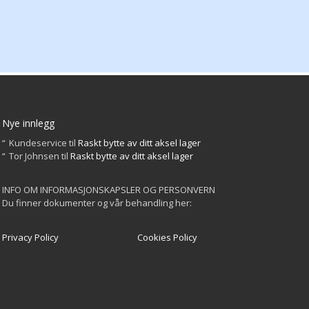
velges
på
produktsiden
Nye innlegg
Kundeservice
til
Raskt bytte av ditt aksel lager
Tor Johnsen
til
Raskt bytte av ditt aksel lager
INFO OM INFORMASJONSKAPSLER OG PERSONVERN
Du finner dokumenter og vår behandling her:
Privacy Policy
Cookies Policy