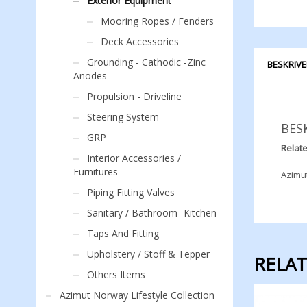
Exterior Equipment
Mooring Ropes / Fenders
Deck Accessories
Grounding - Cathodic -Zinc
BESKRIVE
Anodes
Propulsion - Driveline
Steering System
BES
GRP
Relate
Interior Accessories /
Furnitures
Azimut
Piping Fitting Valves
Sanitary / Bathroom -Kitchen
Taps And Fitting
Upholstery / Stoff & Tepper
RELA
Others Items
Azimut Norway Lifestyle Collection