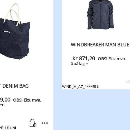
WINDBREAKER MAN BLUE
kr
871,20
OBS! Eks. mva.
0 på lager
T DENIM BAG
WIND_M_AZ_1***BLU
Dette
produktet
9,00
OBS! Eks. mva.
har
er
flere
varianter.
Alternativene
kan
*BLU|UNI