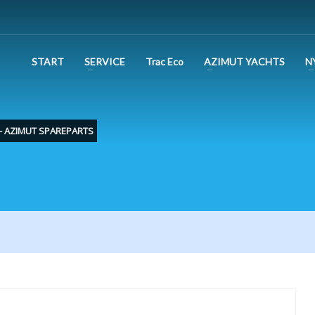
START
SERVICE
Trac Eco
AZIMUT YACHTS
N
 - AZIMUT SPAREPARTS