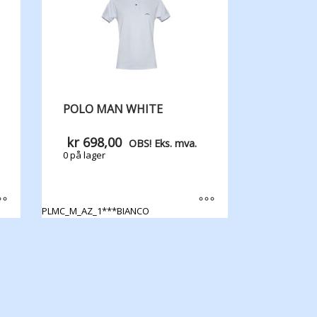
POLO MAN WHITE
kr
698,00
OBS! Eks. mva.
0 på lager
PLMC_M_AZ_1***BIANCO
Dette
produktet
har
flere
varianter.
Alternativene
kan