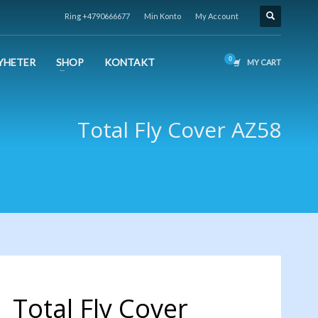
Ring +4790666677
Min Konto
My Account
YHETER
SHOP
KONTAKT
MY CART
Total Fly Cover AZ58
Total Fly Cover