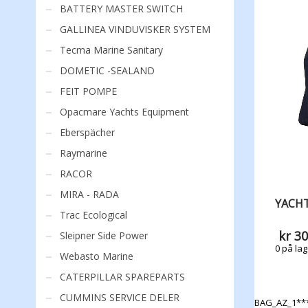
BATTERY MASTER SWITCH
GALLINEA VINDUVISKER SYSTEM
Tecma Marine Sanitary
DOMETIC -SEALAND
FEIT POMPE
Opacmare Yachts Equipment
Eberspächer
Raymarine
RACOR
MIRA - RADA
YACH
Trac Ecological
kr
30
Sleipner Side Power
0 på lag
Webasto Marine
CATERPILLAR SPAREPARTS
CUMMINS SERVICE DELER
BAG_AZ_1**