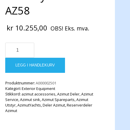
AZ58
kr
10.255,00
OBS! Eks. mva.
Total
Fly
Cover
AZ58
LEGG I HANDLEKURV
antall
Produktnummer:
A000002501
Kategori:
Exterior Equipment
Stikkord:
azimut accessories
,
Azimut Deler
,
Azimut
Service
,
Azimut sink
,
Azimut Spareparts
,
Azimut
Utstyr
,
AzimutYachts
,
Deler Azimut
,
Reserverdeler
Azimut