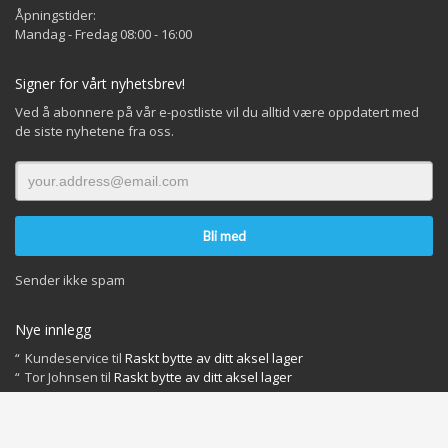
Åpningstider:
Mandag - Fredag 08:00 - 16:00
Signer for vårt nyhetsbrev!
Ved å abonnere på vår e-postliste vil du alltid være oppdatert med
de siste nyhetene fra oss.
Sender ikke spam
Nye innlegg
Kundeservice
til
Raskt bytte av ditt aksel lager
Tor Johnsen
til
Raskt bytte av ditt aksel lager
INFO OM INFORMASJONSKAPSLER OG PERSONVERN
Du finner dokumenter og vår behandling her: