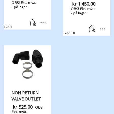
OBS! Eks. mva.
kr
1.450,00
0 på lager
OBS! Eks. mva.
2 på lager
T-051
T-278TB
NON RETURN
VALVE OUTLET
kr
525,00
OBS!
Eks. mva.