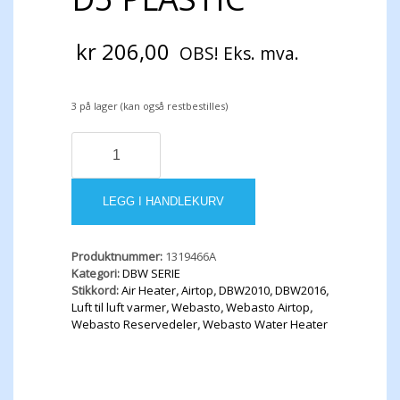
kr
206,00
OBS! Eks. mva.
3 på lager (kan også restbestilles)
SP-
FUEL
FILTER
D5
LEGG I HANDLEKURV
PLASTIC
antall
Produktnummer:
1319466A
Kategori:
DBW SERIE
Stikkord:
Air Heater
,
Airtop
,
DBW2010
,
DBW2016
,
Luft til luft varmer
,
Webasto
,
Webasto Airtop
,
Webasto Reservedeler
,
Webasto Water Heater