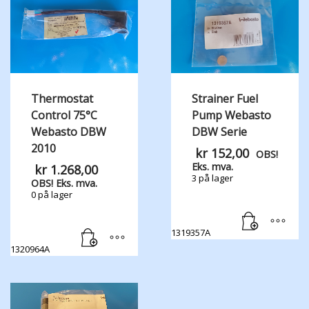
Thermostat
Strainer Fuel
Control 75°C
Pump Webasto
Webasto DBW
DBW Serie
2010
kr
152,00
OBS!
Eks. mva.
kr
1.268,00
3 på lager
OBS! Eks. mva.
0 på lager
1319357A
1320964A