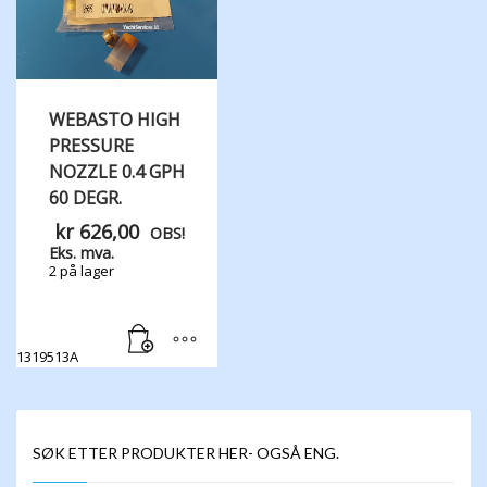
WEBASTO HIGH
PRESSURE
NOZZLE 0.4 GPH
60 DEGR.
kr
626,00
OBS!
Eks. mva.
2 på lager
1319513A
SØK ETTER PRODUKTER HER- OGSÅ ENG.