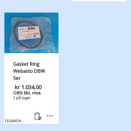
Gasket Ring
Webasto DBW
Ser
kr
1.034,00
OBS! Eks. mva.
2 på lager
1320047A