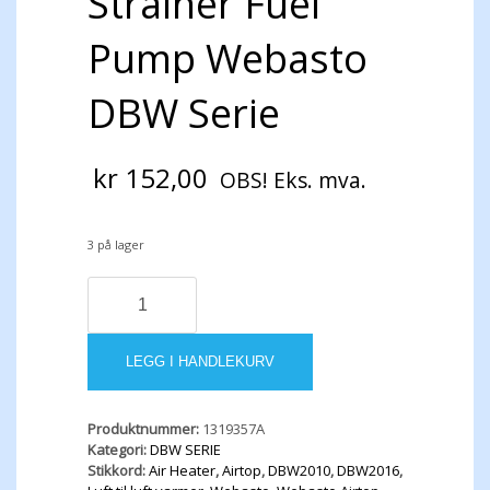
Strainer Fuel
Pump Webasto
DBW Serie
kr
152,00
OBS! Eks. mva.
3 på lager
Strainer
Fuel
Pump
Webasto
LEGG I HANDLEKURV
DBW
Serie
antall
Produktnummer:
1319357A
Kategori:
DBW SERIE
Stikkord:
Air Heater
,
Airtop
,
DBW2010
,
DBW2016
,