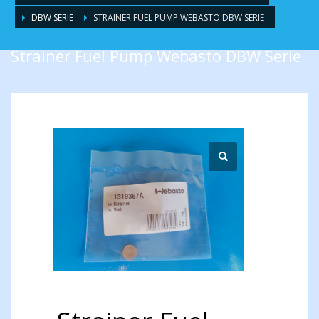
DBW SERIE
STRAINER FUEL PUMP WEBASTO DBW SERIE
Strainer Fuel Pump Webasto DBW Serie