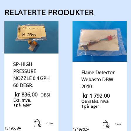
RELATERTE PRODUKTER
SP-HIGH
PRESSURE
Flame Detector
NOZZLE 0.4 GPH
Webasto DBW
60 DEGR.
2010
kr
836,00
kr
1.792,00
OBS!
Eks. mva.
OBS! Eks. mva.
1 på lager
1 på lager
1319658A
1319302A