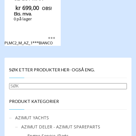
kr
699,00
OBS!
Eks. mva.
0 på lager
PLMC2_M_AZ_1***BIANCO
Dette
produktet
har
flere
SØK ETTER PRODUKTER HER- OGSÅ ENG.
varianter.
Alternativene
kan
SØK
velges
på
produktsiden
PRODUKT KATEGORIER
AZIMUT YACHTS
AZIMUT DELER - AZIMUT SPAREPARTS
Engine Service /Parts