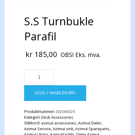
S.S Turnbukle
Parafil
kr
185,00
OBS! Eks. mva.
S.S
Turnbukle
Parafil
antall
LEGG I HANDLEKURV
Produktnummer:
002060029
Kategori:
Deck Accessories
Stikkord:
azimut accessories
,
Azimut Deler
,
Azimut Service
,
Azimut sink
,
Azimut Spareparts
,
Azimut Utstyr
,
AzimutYachts
,
Deler Azimut
,