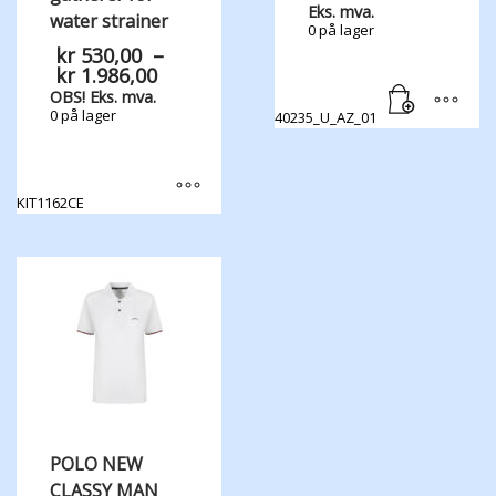
Eks. mva.
water strainer
0 på lager
kr
530,00
–
Prisområde:
kr
1.986,00
kr 530,00
OBS! Eks. mva.
til
0 på lager
40235_U_AZ_01
kr 1.986,00
KIT1162CE
Dette
produktet
har
flere
varianter.
Alternativene
kan
velges
på
produktsiden
POLO NEW
CLASSY MAN