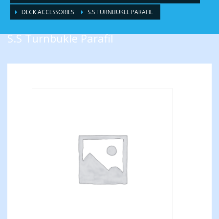
DECK ACCESSORIES
S.S TURNBUKLE PARAFIL
S.S Turnbukle Parafil