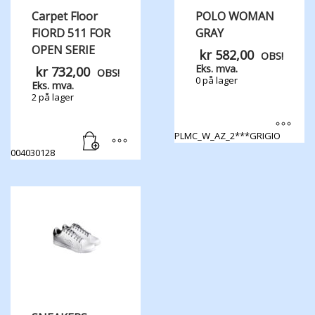
Carpet Floor
POLO WOMAN
FIORD 511 FOR
GRAY
OPEN SERIE
kr
582,00
OBS!
Eks. mva.
kr
732,00
OBS!
0 på lager
Eks. mva.
2 på lager
PLMC_W_AZ_2***GRIGIO
Dette
004030128
produktet
har
flere
varianter.
Alternativene
kan
velges
på
produktsiden