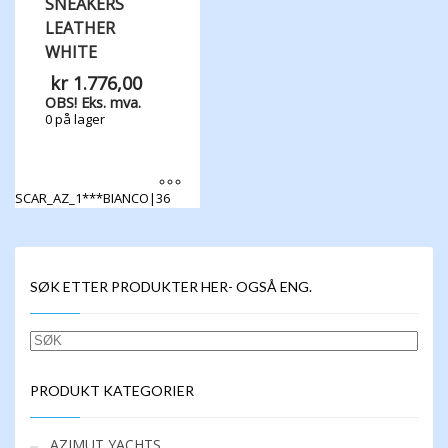
SNEAKERS
LEATHER
WHITE
kr
1.776,00
OBS! Eks. mva.
0 på lager
SCAR_AZ_1***BIANCO|36
Dette
produktet
har
flere
SØK ETTER PRODUKTER HER- OGSÅ ENG.
varianter.
Alternativene
kan
SØK
velges
på
produktsiden
PRODUKT KATEGORIER
AZIMUT YACHTS