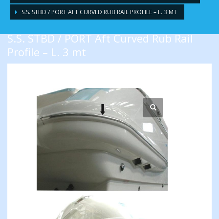
S.S. STBD / PORT AFT CURVED RUB RAIL PROFILE – L. 3 MT
S.S. STBD / PORT Aft Curved Rub Rail
Profile – L. 3 mt