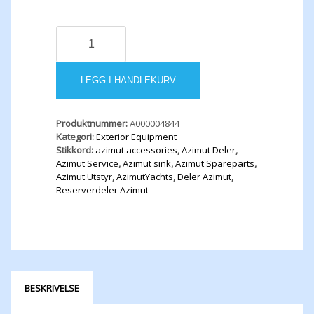
S.S.
STBD
/
PORT
LEGG I HANDLEKURV
Aft
Curved
Rub
Produktnummer:
A000004844
Rail
Kategori:
Exterior Equipment
Profile
Stikkord:
azimut accessories
,
Azimut Deler
,
-
Azimut Service
,
Azimut sink
,
Azimut Spareparts
,
L.
Azimut Utstyr
,
AzimutYachts
,
Deler Azimut
,
3
Reserverdeler Azimut
mt
antall
BESKRIVELSE