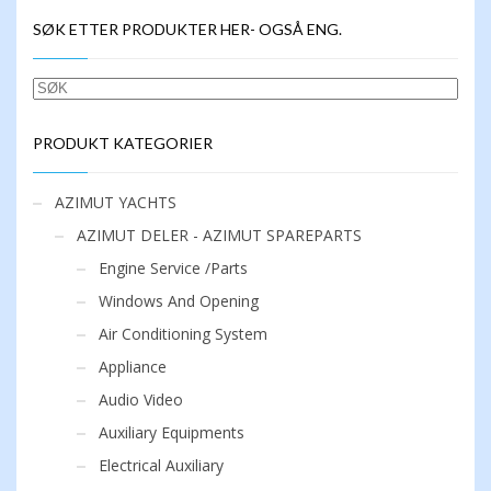
flere
SØK ETTER PRODUKTER HER- OGSÅ ENG.
varianter.
Alternativene
kan
SØK
velges
på
produktsiden
PRODUKT KATEGORIER
AZIMUT YACHTS
AZIMUT DELER - AZIMUT SPAREPARTS
Engine Service /Parts
Windows And Opening
Air Conditioning System
Appliance
Audio Video
Auxiliary Equipments
Electrical Auxiliary