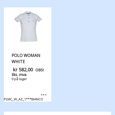
produktet
har
flere
varianter.
Alternativene
kan
velges
på
produktsiden
POLO WOMAN
WHITE
kr
582,00
OBS!
Eks. mva.
0 på lager
PLMC_W_AZ_1***BIANCO
Dette
produktet
har