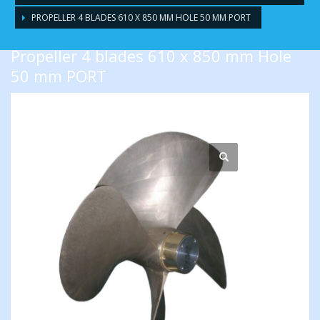
PROPELLER 4 BLADES 610 X 850 MM HOLE 50 MM PORT
Propeller 4 blades 610 x 850 mm Hole
50 mm PORT