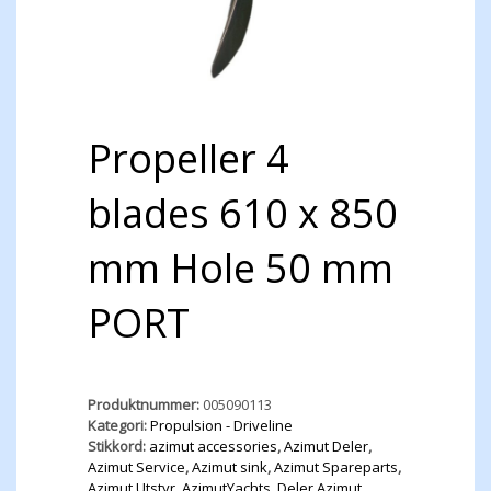
Propeller 4
blades 610 x 850
mm Hole 50 mm
PORT
Produktnummer:
005090113
Kategori:
Propulsion - Driveline
Stikkord:
azimut accessories
,
Azimut Deler
,
Azimut Service
,
Azimut sink
,
Azimut Spareparts
,
Azimut Utstyr
,
AzimutYachts
,
Deler Azimut
,