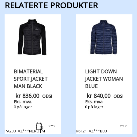
RELATERTE PRODUKTER
BIMATERIAL
LIGHT DOWN
SPORT JACKET
JACKET WOMAN
MAN BLACK
BLUE
kr
836,00
kr
840,00
OBS!
OBS!
Eks. mva.
Eks. mva.
0 på lager
0 på lager
PA233_AZ***NERO|M
K6121_AZ***BLU
Dette