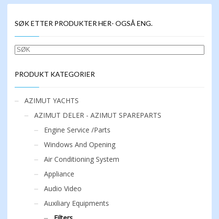
har
flere
SØK ETTER PRODUKTER HER- OGSÅ ENG.
varianter.
Alternativene
kan
SØK
velges
på
produktsiden
PRODUKT KATEGORIER
AZIMUT YACHTS
AZIMUT DELER - AZIMUT SPAREPARTS
Engine Service /Parts
Windows And Opening
Air Conditioning System
Appliance
Audio Video
Auxiliary Equipments
Filters