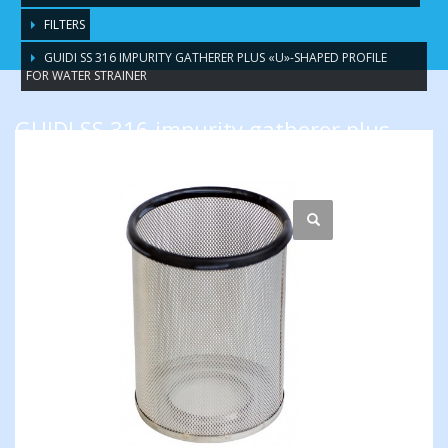
FILTERS
GUIDI SS 316 IMPURITY GATHERER PLUS «U»-SHAPED PROFILE
FOR WATER STRAINER
GUIDI SS 316 impurity gatherer plus
«U»-shaped profile for water strainer