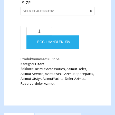
SIZE:
GUIDI
SS
316
LEGG I HANDLEKURV
impurity
gatherer
plus
"U"-
Produktnummer:
KIT1164
shaped
Kategori:
Filters
profile
Stikkord:
azimut accessories
,
Azimut Deler
,
for
Azimut Service
,
Azimut sink
,
Azimut Spareparts
,
water
Azimut Utstyr
,
AzimutYachts
,
Deler Azimut
,
strainer
Reserverdeler Azimut
antall