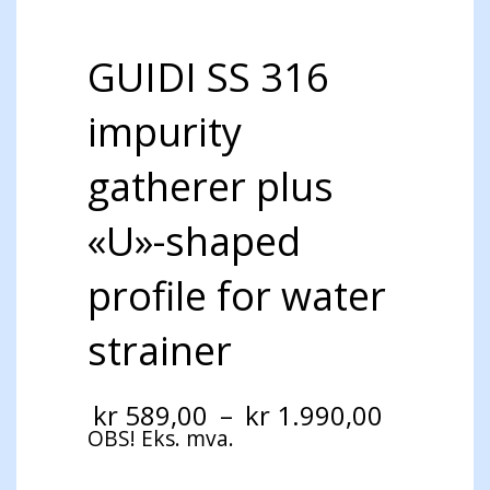
GUIDI SS 316
impurity
gatherer plus
«U»-shaped
profile for water
strainer
Prisomr
kr
589,00
–
kr
1.990,00
kr 589,0
OBS! Eks. mva.
til
kr 1.990