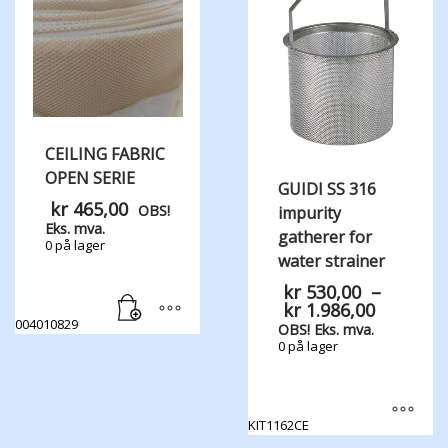
CEILING FABRIC
OPEN SERIE
GUIDI SS 316
kr
465,00
OBS!
impurity
Eks. mva.
gatherer for
0 på lager
water strainer
kr
530,00
–
Prisomr
kr
1.986,00
004010829
kr 530,
OBS! Eks. mva.
til
0 på lager
kr 1.986
KIT1162CE
Dette