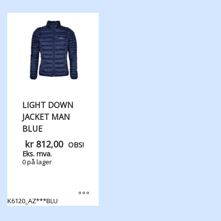
produktet
har
flere
varianter.
Alternativene
kan
velges
på
produktsiden
LIGHT DOWN
JACKET MAN
BLUE
kr
812,00
OBS!
Eks. mva.
0 på lager
K6120_AZ***BLU
Dette
produktet