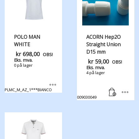
POLO MAN
ACORN Hep2O
WHITE
Straight Union
D15 mm
kr
698,00
OBS!
Eks. mva.
kr
59,00
OBS!
0 på lager
Eks. mva.
4 på lager
PLMC_M_AZ_1***BIANCO
Dette
009030049
produktet
har
flere
varianter.
Alternativene
kan
velges