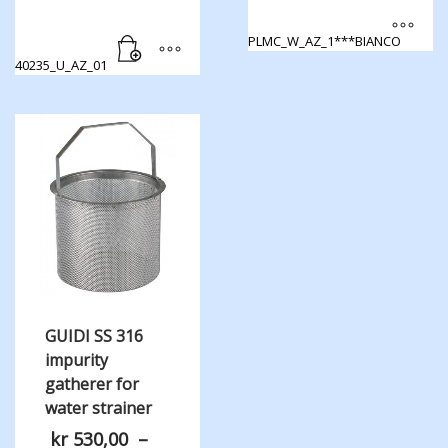
PLMC_W_AZ_1***BIANCO
Dette
40235_U_AZ_01
produktet
har
flere
varianter.
Alternativene
kan
velges
på
produktsiden
GUIDI SS 316
impurity
gatherer for
water strainer
kr
530,00
–