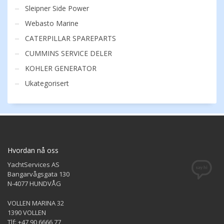
Sleipner Side Power
Webasto Marine
CATERPILLAR SPAREPARTS
CUMMINS SERVICE DELER
KOHLER GENERATOR
Ukategorisert
Hvordan nå oss
YachtServices AS
Bangarvågsgata 130
N-4077 HUNDVÅG
VOLLEN MARINA 32
1390 VOLLEN
Tlf: +47 90 6666 77