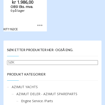
Prisområde:
kr
1.986,00
kr 530,00
OBS! Eks. mva.
til
0 på lager
kr 1.986,00
KIT1162CE
Dette
produktet
har
flere
SØK ETTER PRODUKTER HER- OGSÅ ENG.
varianter.
Alternativene
kan
SØK
velges
på
produktsiden
PRODUKT KATEGORIER
AZIMUT YACHTS
AZIMUT DELER - AZIMUT SPAREPARTS
Engine Service /Parts