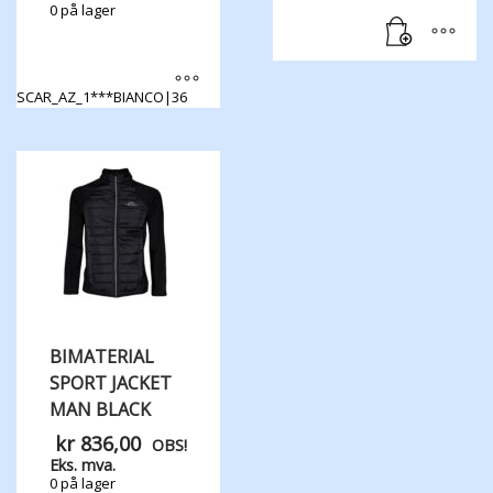
0 på lager
SCAR_AZ_1***BIANCO|36
Dette
produktet
har
flere
varianter.
Alternativene
kan
velges
på
produktsiden
BIMATERIAL
SPORT JACKET
MAN BLACK
kr
836,00
OBS!
Eks. mva.
0 på lager