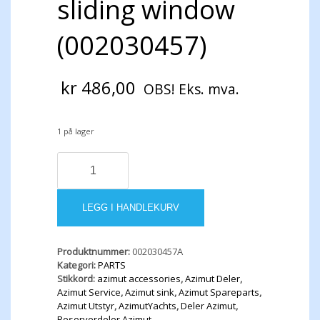
sliding window
(002030457)
kr
486,00
OBS! Eks. mva.
1 på lager
Gasket
for
sliding
window
LEGG I HANDLEKURV
(002030457)
antall
Produktnummer:
002030457A
Kategori:
PARTS
Stikkord:
azimut accessories
,
Azimut Deler
,
Azimut Service
,
Azimut sink
,
Azimut Spareparts
,
Azimut Utstyr
,
AzimutYachts
,
Deler Azimut
,
Reserverdeler Azimut