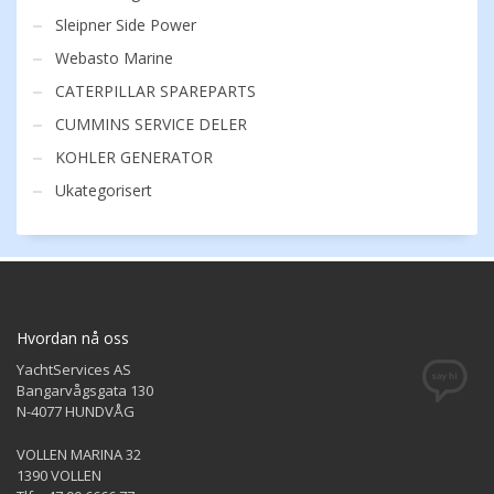
Sleipner Side Power
Webasto Marine
CATERPILLAR SPAREPARTS
CUMMINS SERVICE DELER
KOHLER GENERATOR
Ukategorisert
Hvordan nå oss
YachtServices AS
Bangarvågsgata 130
N-4077 HUNDVÅG
VOLLEN MARINA 32
1390 VOLLEN