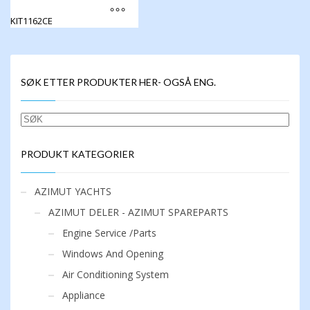
KIT1162CE
Dette
produktet
har
flere
SØK ETTER PRODUKTER HER- OGSÅ ENG.
varianter.
Alternativene
kan
SØK
velges
på
produktsiden
PRODUKT KATEGORIER
AZIMUT YACHTS
AZIMUT DELER - AZIMUT SPAREPARTS
Engine Service /Parts
Windows And Opening
Air Conditioning System
Appliance