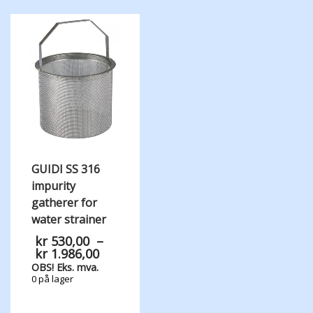
GUIDI SS 316
impurity
gatherer for
water strainer
kr
530,00
–
Prisområde:
kr
1.986,00
kr 530,00
OBS! Eks. mva.
til
0 på lager
kr 1.986,00