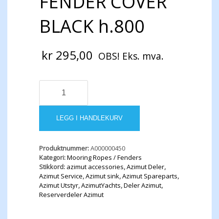
FENDER COVER
BLACK h.800
kr
295,00
OBS! Eks. mva.
FENDER
COVER
BLACK
h.800
LEGG I HANDLEKURV
antall
Produktnummer:
A000000450
Kategori:
Mooring Ropes / Fenders
Stikkord:
azimut accessories
,
Azimut Deler
,
Azimut Service
,
Azimut sink
,
Azimut Spareparts
,
Azimut Utstyr
,
AzimutYachts
,
Deler Azimut
,
Reserverdeler Azimut