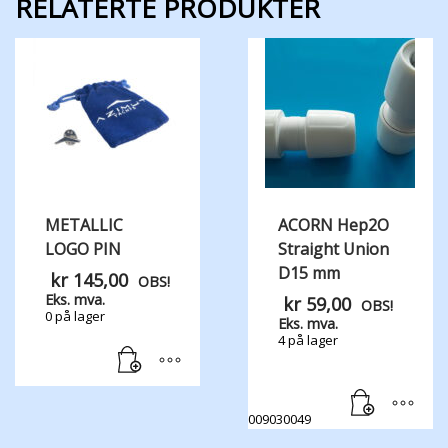
RELATERTE PRODUKTER
METALLIC
ACORN Hep2O
LOGO PIN
Straight Union
D15 mm
kr
145,00
OBS!
Eks. mva.
kr
59,00
OBS!
0 på lager
Eks. mva.
4 på lager
009030049