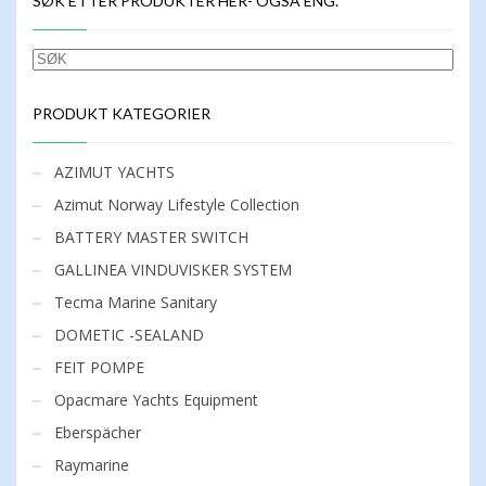
SØK ETTER PRODUKTER HER- OGSÅ ENG.
varianter.
Alternativene
kan
SØK
velges
på
produktsiden
PRODUKT KATEGORIER
AZIMUT YACHTS
Azimut Norway Lifestyle Collection
BATTERY MASTER SWITCH
GALLINEA VINDUVISKER SYSTEM
Tecma Marine Sanitary
DOMETIC -SEALAND
FEIT POMPE
Opacmare Yachts Equipment
Eberspächer
Raymarine