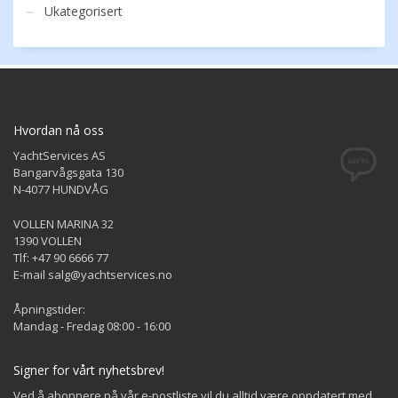
Ukategorisert
Hvordan nå oss
YachtServices AS
Bangarvågsgata 130
N-4077 HUNDVÅG
VOLLEN MARINA 32
1390 VOLLEN
Tlf: +47 90 6666 77
E-mail salg@yachtservices.no
Åpningstider:
Mandag - Fredag 08:00 - 16:00
Signer for vårt nyhetsbrev!
Ved å abonnere på vår e-postliste vil du alltid være oppdatert med