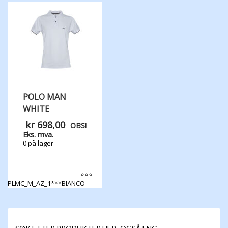
Alternativene
kan
velges
på
produktsiden
POLO MAN
WHITE
kr
698,00
OBS!
Eks. mva.
0 på lager
PLMC_M_AZ_1***BIANCO
Dette
produktet
har
flere