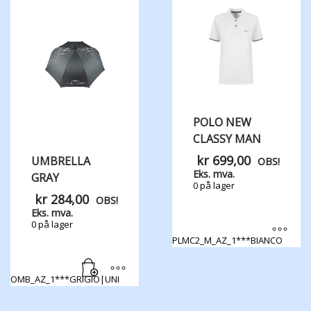
POLO NEW
CLASSY MAN
kr
699,00
UMBRELLA
OBS!
Eks. mva.
GRAY
0 på lager
kr
284,00
OBS!
Eks. mva.
0 på lager
PLMC2_M_AZ_1***BIANCO
Dette
produktet
OMB_AZ_1***GRIGIO|UNI
har
flere
varianter.