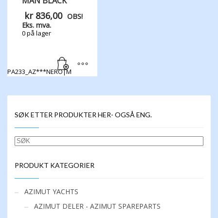
MAN BLACK
kr
836,00
OBS!
Eks. mva.
0 på lager
PA233_AZ***NERO|M
SØK ETTER PRODUKTER HER- OGSÅ ENG.
SØK
PRODUKT KATEGORIER
AZIMUT YACHTS
AZIMUT DELER - AZIMUT SPAREPARTS