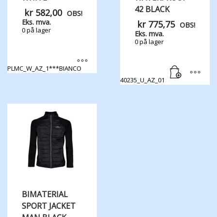
42 BLACK
kr
582,00
OBS!
Eks. mva.
kr
775,75
OBS!
0 på lager
Eks. mva.
0 på lager
PLMC_W_AZ_1***BIANCO
Dette
40235_U_AZ_01
produktet
har
flere
varianter.
Alternativene
kan
velges
på
produktsiden
BIMATERIAL
SPORT JACKET