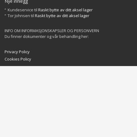
Nye innlegg
Kundeservice
til
Raskt bytte av ditt aksel lager
Tor Johnsen
til
Raskt bytte av ditt aksel lager
INFO OM INFORMASJONSKAPSLER OG PERSONVERN
Du finner dokumenter og vår behandling her:
Privacy Policy
Cookies Policy
GET SOCIAL
©