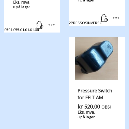
Eks. mva.
0 på lager
2PRESSOSINVERSO
0501.055.01.01.01.04
Pressure Switch
for FEIT AM
kr
520,00
OBS!
Eks. mva.
0 på lager