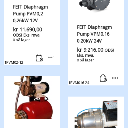
FEIT Diaphragm
Pump PVM0,2
0,26kW 12V
FEIT Diaphragm
kr
11.690,00
Pump VPM0,16
OBS! Eks. mva.
0 på lager
0,20kW 24V
kr
9.216,00
OBS!
Eks. mva.
0 på lager
1PVM02-12
1PVM016-24