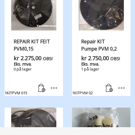
REPAIR KIT FEIT
Repair KIT
PVM0,15
Pumpe PVM 0,2
kr
2.275,00
kr
2.750,00
OBS!
OBS!
Eks. mva.
Eks. mva.
0 på lager
1 på lager
1KITPVM 015
1KITPVM 02