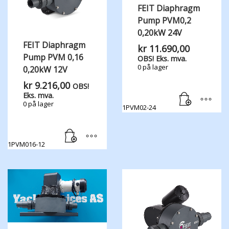
FEIT Diaphragm
Pump PVM0,2
0,20kW 24V
FEIT Diaphragm
kr
11.690,00
Pump PVM 0,16
OBS! Eks. mva.
0 på lager
0,20kW 12V
kr
9.216,00
OBS!
Eks. mva.
0 på lager
1PVM02-24
1PVM016-12