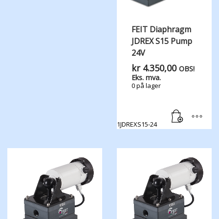
FEIT Diaphragm
JDREX S15 Pump
24V
kr
4.350,00
OBS!
Eks. mva.
0 på lager
1JDREXS15-24