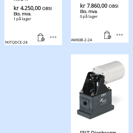
kr
7.860,00
OBS!
kr
4.250,00
OBS!
Eks. mva.
Eks. mva.
0 på lager
1 på lager
AM60B-2-24
1KITQDCE-24