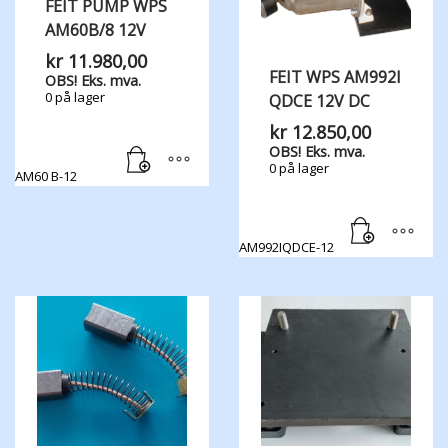
FEIT PUMP WPS
AM60B/8 12V
kr
11.980,00
FEIT WPS AM992I
OBS! Eks. mva.
0 på lager
QDCE 12V DC
kr
12.850,00
OBS! Eks. mva.
0 på lager
AM60 B-12
AM992IQDCE-12