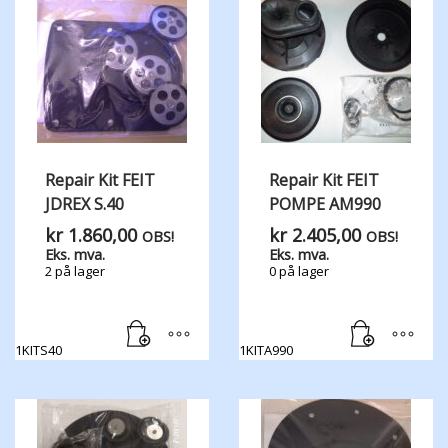
Repair Kit FEIT
Repair Kit FEIT
JDREX S.40
POMPE AM990
kr
1.860,00
kr
2.405,00
OBS!
OBS!
Eks. mva.
Eks. mva.
2 på lager
0 på lager
1KITS40
1KITA990