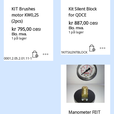
KIT Brushes
Kit Silent Block
motor KW0,25
for QDCE
(2pcs)
kr
887,00
OBS!
Eks. mva.
kr
795,00
OBS!
1 på lager
Eks. mva.
1 på lager
1KITSILENTBLOCK
0001.2.05.2.01.11-1
Manometer FEIT