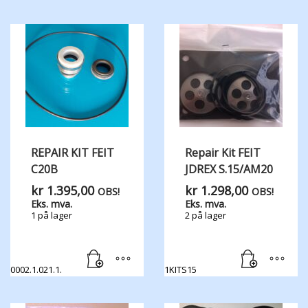
REPAIR KIT FEIT
Repair Kit FEIT
C20B
JDREX S.15/AM20
kr
1.395,00
kr
1.298,00
OBS!
OBS!
Eks. mva.
Eks. mva.
1 på lager
2 på lager
0002.1.021.1.
1KITS15