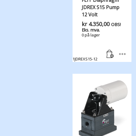
FEIT Diaphragm
JDREX S15 Pump
12 Volt
kr
4.350,00
OBS!
Eks. mva.
0 på lager
1JDREXS15-12