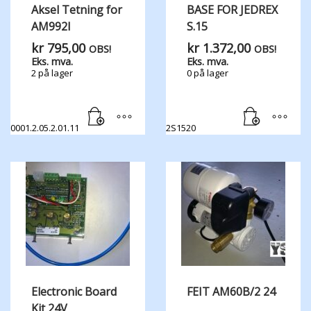
Aksel Tetning for
BASE FOR JEDREX
AM992I
S.15
kr
795,00
kr
1.372,00
OBS!
OBS!
Eks. mva.
Eks. mva.
2 på lager
0 på lager
0001.2.05.2.01.11
2S1520
Electronic Board
FEIT AM60B/2 24
Kit 24V