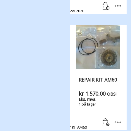
2AF2020
REPAIR KIT AM60
kr
1.570,00
OBS!
Eks. mva.
1 på lager
1KITAM60