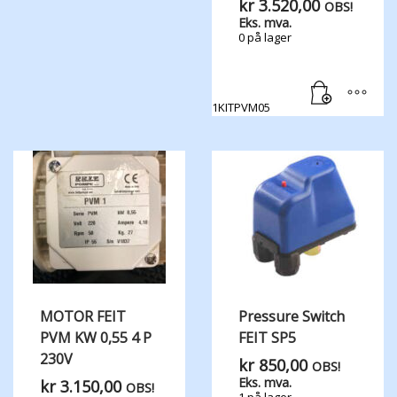
kr
3.520,00
OBS!
Eks. mva.
0 på lager
1KITPVM05
MOTOR FEIT
Pressure Switch
PVM KW 0,55 4 P
FEIT SP5
230V
kr
850,00
OBS!
Eks. mva.
kr
3.150,00
OBS!
1 på lager