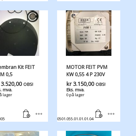
mbran Kit FEIT
MOTOR FEIT PVM
M 0,5
KW 0,55 4 P 230V
3.520,00
kr
3.150,00
OBS!
OBS!
. mva.
Eks. mva.
å lager
0 på lager
M05
0501.055.01.01.01.04