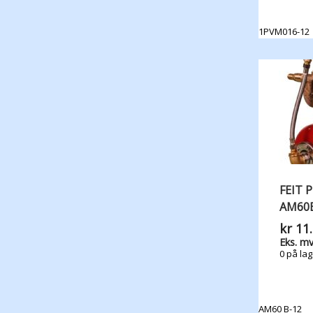
1PVM016-12
FEIT 
AM60B
kr
11.
Eks. mv
0 på lag
AM60 B-12