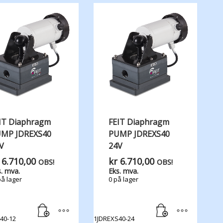
IT Diaphragm
FEIT Diaphragm
MP JDREXS40
PUMP JDREXS40
V
24V
6.710,00
kr
6.710,00
OBS!
OBS!
. mva.
Eks. mva.
på lager
0 på lager
40-12
1JDREXS40-24