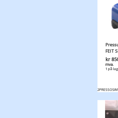
Pressu
FEIT 
kr
850
mva.
1 på lag
2PRESSOSIN