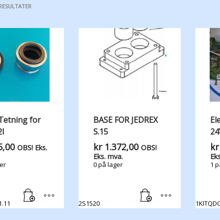
 RESULTATER
Tetning for
BASE FOR JEDREX
El
I
S.15
24
,00
kr
1.372,00
kr
OBS! Eks.
OBS!
Eks. mva.
Eks
er
0 på lager
1 p
1.11
2S1520
1KITQDC