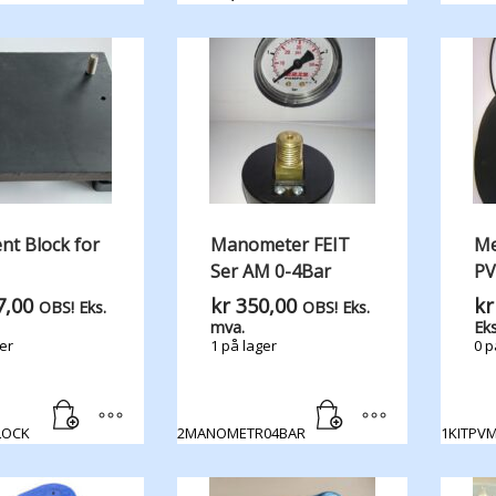
ent Block for
Manometer FEIT
Me
Ser AM 0-4Bar
PV
,00
kr
350,00
kr
OBS! Eks.
OBS! Eks.
mva.
Eks
er
1 på lager
0 p
LOCK
2MANOMETR04BAR
1KITPV