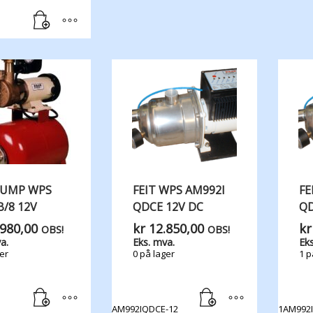
PUMP WPS
FEIT WPS AM992I
FE
/8 12V
QDCE 12V DC
QD
980,00
kr
12.850,00
kr
OBS!
OBS!
a.
Eks. mva.
Eks
er
0 på lager
1 p
AM992IQDCE-12
1AM992