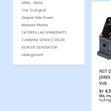
MIRA - RADA
Trac Ecological
Sleipner Side Power
Webasto Marine
CATERPILLAR SPAREPARTS
CUMMINS SERVICE DELER
KOHLER GENERATOR
Ukategorisert
FEIT 
JDREX
Volt
kr
4.3
Eks. mv
0 på lag