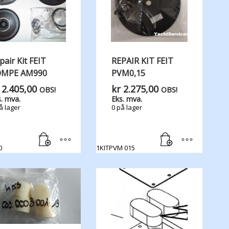
pair Kit FEIT
REPAIR KIT FEIT
OMPE AM990
PVM0,15
2.405,00
kr
2.275,00
OBS!
OBS!
. mva.
Eks. mva.
å lager
0 på lager
0
1KITPVM 015