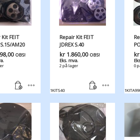
 Kit FEIT
Repair Kit FEIT
Re
 S.15/AM20
JDREX S.40
P
98,00
kr
1.860,00
kr
OBS!
OBS!
a.
Eks. mva.
Eks
er
2 på lager
0 p
1KITS40
1KITA99