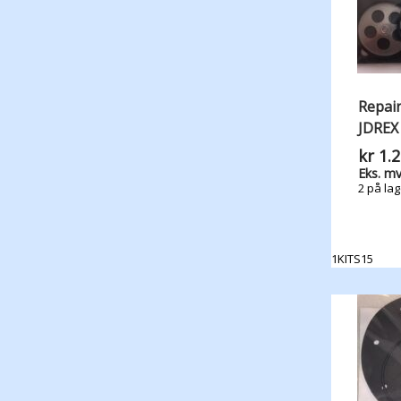
Repair
JDREX
kr
1.2
Eks. mv
2 på lag
1KITS15