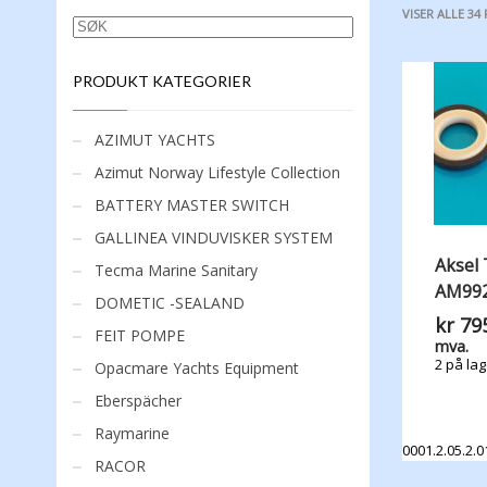
VISER ALLE 34
SØK
PRODUKT KATEGORIER
AZIMUT YACHTS
Azimut Norway Lifestyle Collection
BATTERY MASTER SWITCH
GALLINEA VINDUVISKER SYSTEM
Aksel 
Tecma Marine Sanitary
AM992
DOMETIC -SEALAND
kr
795
FEIT POMPE
mva.
2 på lag
Opacmare Yachts Equipment
Eberspächer
Raymarine
0001.2.05.2.0
RACOR