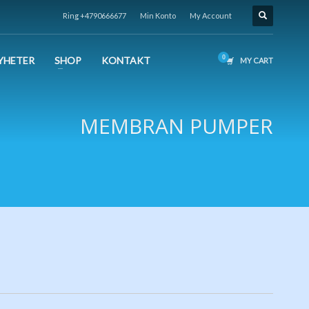
Ring +4790666677
Min Konto
My Account
YHETER
SHOP
KONTAKT
MY CART
MEMBRAN PUMPER