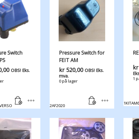
re Switch
Pressure Switch for
RE
SP5
FEIT AM
kr
,00
kr
520,00
OBS! Eks.
OBS! Eks.
Eks
mva.
1 p
er
0 på lager
1KITAM
VERSO
2AF2020