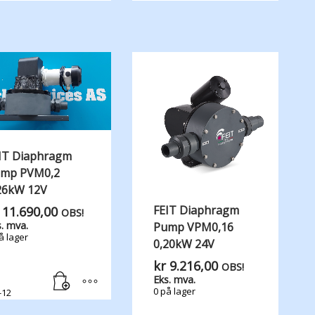
IT Diaphragm
mp PVM0,2
26kW 12V
FEIT Diaphragm
11.690,00
OBS!
. mva.
Pump VPM0,16
å lager
0,20kW 24V
kr
9.216,00
OBS!
Eks. mva.
0 på lager
-12