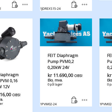
2
1JDREXS15-24
FEIT Diaphragm
FE
Pump PVM0,2
Pu
0,20kW 24V
0,
Diaphragm
kr
11.690,00
kr
OBS!
Eks. mva.
Eks
PVM 0,16
0 på lager
0 p
W 12V
16,00
OBS!
a.
er
1PVM02-24
1PVM02