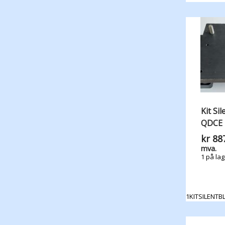
Kit Sil
QDCE
kr
887
mva.
1 på lag
1KITSILENTB