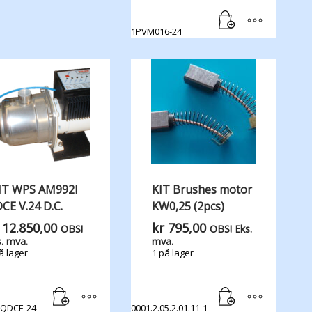
1PVM016-24
IT WPS AM992I
KIT Brushes motor
CE V.24 D.C.
KW0,25 (2pcs)
12.850,00
kr
795,00
OBS!
OBS! Eks.
. mva.
mva.
å lager
1 på lager
IQDCE-24
0001.2.05.2.01.11-1