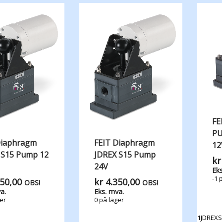
FE
PU
Diaphragm
FEIT Diaphragm
12
 S15 Pump 12
JDREX S15 Pump
kr
24V
Eks
-1 
50,00
kr
4.350,00
OBS!
OBS!
a.
Eks. mva.
er
0 på lager
1JDREXS