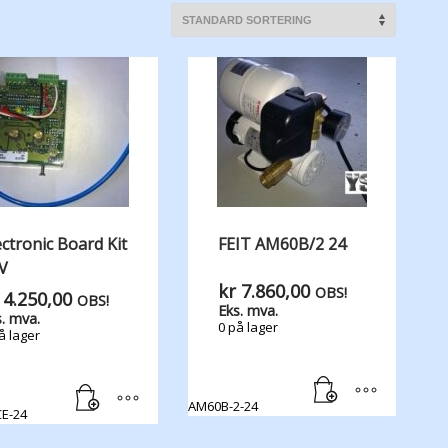
ectronic Board Kit
FEIT AM60B/2 24
V
kr
7.860,00
OBS!
4.250,00
OBS!
Eks. mva.
. mva.
0 på lager
å lager
AM60B-2-24
E-24