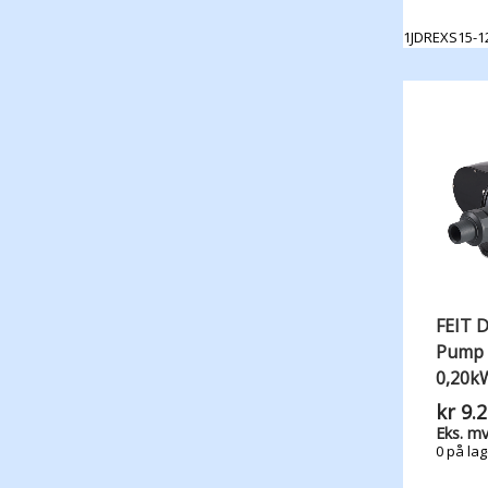
1JDREXS15-1
FEIT 
Pump 
0,20k
kr
9.2
Eks. mv
0 på lag