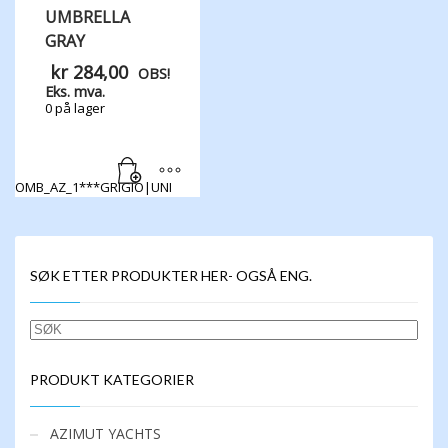
UMBRELLA
GRAY
kr
284,00
OBS!
Eks. mva.
0 på lager
OMB_AZ_1***GRIGIO|UNI
SØK ETTER PRODUKTER HER- OGSÅ ENG.
SØK
PRODUKT KATEGORIER
AZIMUT YACHTS