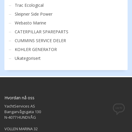
Trac Ecological
Sleipner Side Power
Webasto Marine
CATERPILLAR SPAREPARTS
CUMMINS SERVICE DELER
KOHLER GENERATOR
Ukategorisert
Hvordan nå oss
YachtServices AS
Bangarvågsgata 130
N-4077 HUNDVÅG
VOLLEN MARINA 32