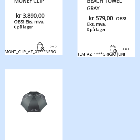
MONEY CLIP
BEACH TOWEL
GRAY
kr
3.890,00
kr
579,00
OBS!
OBS! Eks. mva.
Eks. mva.
0 på lager
0 på lager
MONT_CLIP_AZ_01***NERO
TLM_AZ_1***GRIGIO|UNI