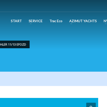
START
SERVICE
Trac Eco
AZIMUT YACHTS
N
OHLER 11/13 EFOZD