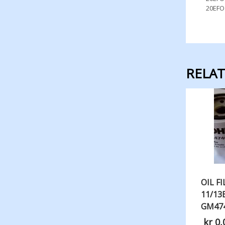
20EFO
RELA
OIL F
11/13
GM47
kr
0,