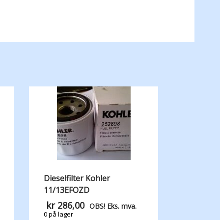
Dieselfilter Kohler
11/13EFOZD
kr
286,00
OBS! Eks. mva.
0 på lager