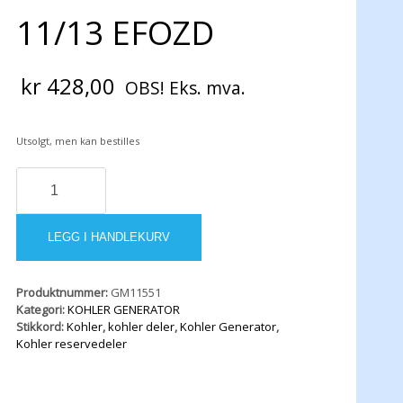
11/13 EFOZD
kr
428,00
OBS! Eks. mva.
Utsolgt, men kan bestilles
V-
Belt
Kohler
11/13
LEGG I HANDLEKURV
EFOZD
antall
Produktnummer:
GM11551
Kategori:
KOHLER GENERATOR
Stikkord:
Kohler
,
kohler deler
,
Kohler Generator
,
Kohler reservedeler