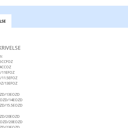
LSE
KRIVELSE
s:
.5CCFOZ
14CCOZ
/11EFOZ
/11.5EFOZ
OZ/13EFOZ
ZD/13EOZD
FOZD/14EOZD
ZD/15.5EOZD
ZD/20EOZD
FOZD/20EOZD
ZD/23EOZD