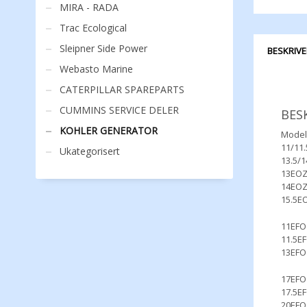
MIRA - RADA
Trac Ecological
Sleipner Side Power
BESKRIVE
Webasto Marine
CATERPILLAR SPAREPARTS
CUMMINS SERVICE DELER
BES
KOHLER GENERATOR
Model
11/11
Ukategorisert
13.5/
13EOZ
14EOZ
15.5E
11EFO
11.5E
13EFO
17EFO
17.5E
20EFO