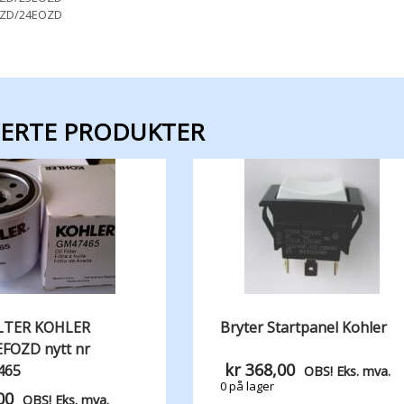
ZD/24EOZD
TERTE PRODUKTER
ILTER KOHLER
Bryter Startpanel Kohler
EFOZD nytt nr
kr
368,00
465
OBS! Eks. mva.
0 på lager
00
OBS! Eks. mva.