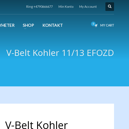
Ring +4790666677
Min Konto
My Account
YHETER
SHOP
KONTAKT
MY CART
V-Belt Kohler 11/13 EFOZD
V-Belt Kohler