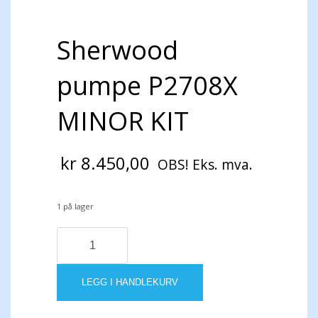
Sherwood
pumpe P2708X
MINOR KIT
kr
8.450,00
OBS! Eks. mva.
1 på lager
Sherwood
pumpe
P2708X
MINOR
LEGG I HANDLEKURV
KIT
antall