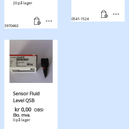
20 på lager
0541-1524
3970463
Sensor Fluid
Level QSB
kr
0,00
OBS!
Eks. mva.
0 på lager