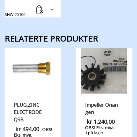
SHW-25106
RELATERTE PRODUKTER
PLUG,ZINC
Impeller Onan
ELECTRODE
gen
QSB
kr
1.240,00
OBS! Eks. mva.
kr
494,00
OBS!
1 på lager
Eks. mva.