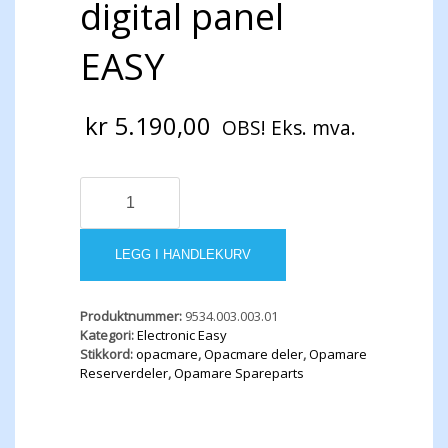
digital panel
EASY
kr
5.190,00
OBS! Eks. mva.
Opacmare
4FC
digital
panel
LEGG I HANDLEKURV
EASY
antall
Produktnummer:
9534.003.003.01
Kategori:
Electronic Easy
Stikkord:
opacmare
,
Opacmare deler
,
Opamare
Reserverdeler
,
Opamare Spareparts