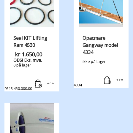
Seal KIT Lifting
Opacmare
Ram 4530
Gangway model
4334
kr
1.650,00
OBS! Eks. mva.
ikke på lager
0 på lager
4334
9513.450.000.00