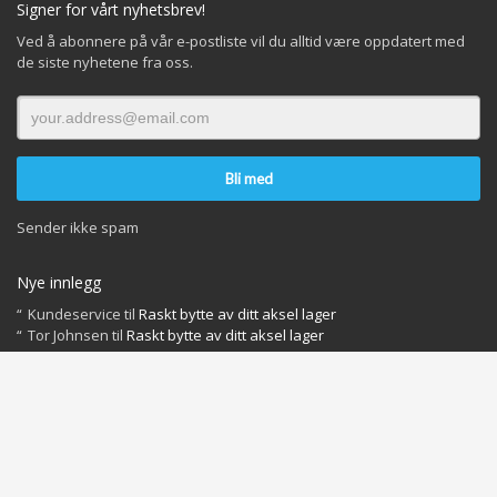
Signer for vårt nyhetsbrev!
Ved å abonnere på vår e-postliste vil du alltid være oppdatert med
de siste nyhetene fra oss.
Sender ikke spam
Nye innlegg
Kundeservice
til
Raskt bytte av ditt aksel lager
Tor Johnsen
til
Raskt bytte av ditt aksel lager
INFO OM INFORMASJONSKAPSLER OG PERSONVERN
Du finner dokumenter og vår behandling her:
Privacy Policy
Cookies Policy