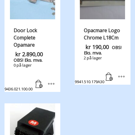
Door Lock
Opacmare Logo
Complete
Chrome L18Cm
Opamare
kr
190,00
OBS!
Eks. mva.
kr
2.890,00
2 på lager
OBS! Eks. mva.
0 på lager
9941.510.179A30
9436.021.100.00