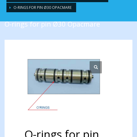
O-RINGS FOR PIN Ø30 OPACMARE
O-rings for pin Ø30 Opacmare
O-rings for pin