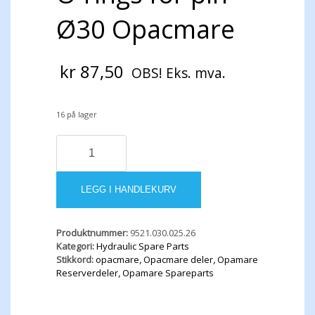
Ø30 Opacmare
kr
87,50
OBS! Eks. mva.
16 på lager
O-
rings
for
pin
LEGG I HANDLEKURV
Ø30
Opacmare
antall
Produktnummer:
9521.030.025.26
Kategori:
Hydraulic Spare Parts
Stikkord:
opacmare
,
Opacmare deler
,
Opamare
Reserverdeler
,
Opamare Spareparts