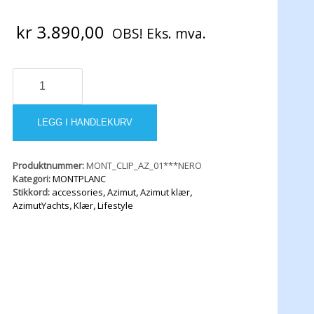
kr
3.890,00
OBS! Eks. mva.
MONEY
CLIP
antall
LEGG I HANDLEKURV
Produktnummer:
MONT_CLIP_AZ_01***NERO
Kategori:
MONTPLANC
Stikkord:
accessories
,
Azimut
,
Azimut klær
,
AzimutYachts
,
Klær
,
Lifestyle