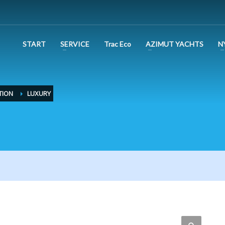
START
SERVICE
Trac Eco
AZIMUT YACHTS
N
TION
LUXURY