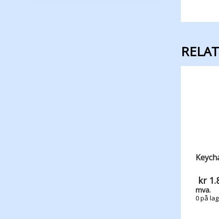
RELA
Keych
kr
1.
mva.
0 på lag