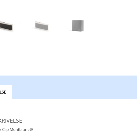
LSE
KRIVELSE
 Clip Montblanc®