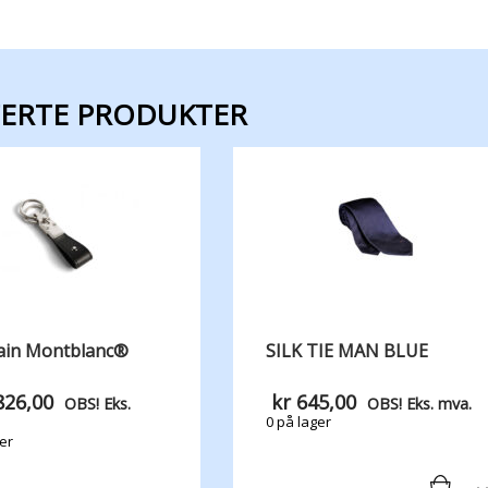
TERTE PRODUKTER
ain Montblanc®
SILK TIE MAN BLUE
826,00
kr
645,00
OBS! Eks.
OBS! Eks. mva.
0 på lager
er