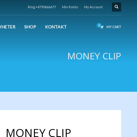
Ring +4790666677
Min Konto
My Account
YHETER
SHOP
KONTAKT
MY CART
MONEY CLIP
MONEY CLIP