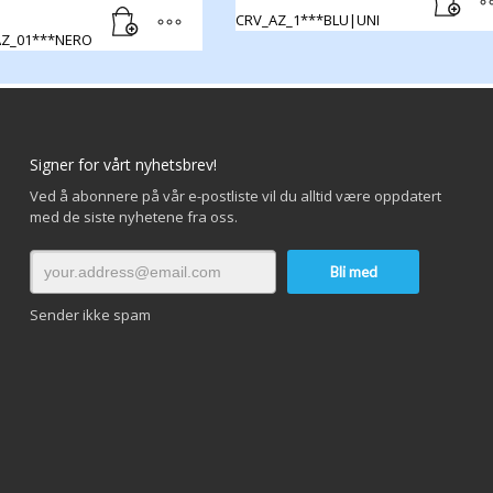
CRV_AZ_1***BLU|UNI
Z_01***NERO
Signer for vårt nyhetsbrev!
Ved å abonnere på vår e-postliste vil du alltid være oppdatert
med de siste nyhetene fra oss.
Sender ikke spam